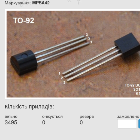
Маркування:
MPSA42
Кількість приладів:
вільно
очікується
резерв
замовлено
3495
0
0