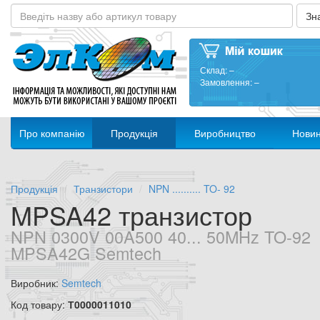
Склад:
–
Замовлення:
–
Про компанію
Продукція
Виробництво
Нови
Продукція
Транзистори
NPN .......... TO- 92
MPSA42 транзистор
NPN 0300V 00A500 40... 50MHz TO-92
MPSA42G Semtech
Виробник:
Semtech
Код товару:
Т0000011010