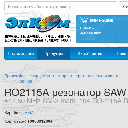
Склад:
–
Замовлення:
–
Про компанію
Продукція
Виробництво
Нови
Продукція
Кварцеві резонатори генератори фільтри частот
417.500.000
RO2115A резонатор SAW
417.50 MHz SM-2 mark_104 RO2115A 
Виробник:
RFM
Код товару:
Т0000012904