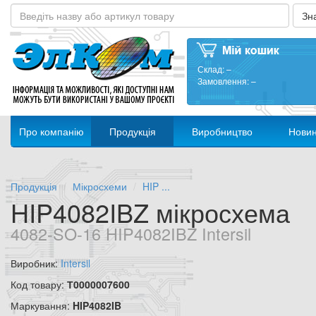
Склад:
–
Замовлення:
–
Про компанію
Продукція
Виробництво
Нови
Продукція
Мікросхеми
HIP ...
HIP4082IBZ мікросхема
4082-SO-16 HIP4082IBZ Intersil
Виробник:
Intersil
Код товару:
Т0000007600
Маркування:
HIP4082IB