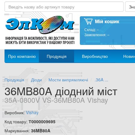
Склад:
–
Замовлення:
–
Про компанію
Продукція
Виробництво
Нови
Продукція
Діоди
Мости випрямляючі
.36A ...
36MB80A діодний міст
35A-0800V VS-36MB80A Vishay
Виробник:
Vishay
Код товару:
Т0000009695
Маркування:
36MB80A