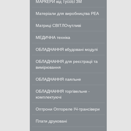
МАРКЕРИ від TycoEl 3M
Матеріали для виробництва РЕА
Матриці СВІТЛОчутливі
МЕДИЧНА техніка
ОБЛАДНАННЯ вбудовані модулі
ОБЛАДНАННЯ для реєстраціі та
вимірювання
ОБЛАДНАННЯ паяльне
ОБЛАДНАННЯ торгівельне -
комплектуючі
Оптрони Оптореле ІЧ-трансівери
Плати друковані