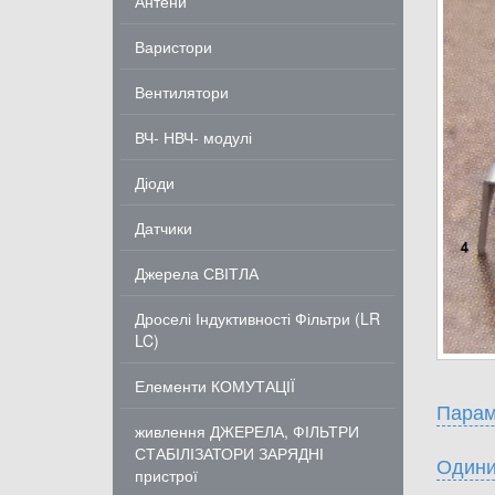
Антени
Варистори
Вентилятори
ВЧ- НВЧ- модулі
Діоди
Датчики
Джерела СВІТЛА
Дроселі Індуктивності Фільтри (LR
LC)
Елементи КОМУТАЦІЇ
Парам
живлення ДЖЕРЕЛА, ФІЛЬТРИ
СТАБІЛІЗАТОРИ ЗАРЯДНІ
Одини
пристрої