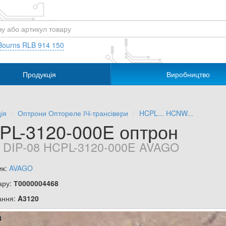
Bourns RLB 914 150
Продукція
Виробництво
ія
Оптрони Оптореле ІЧ-трансівери
HCPL... HCNW...
PL-3120-000E оптрон
 DIP-08 HCPL-3120-000E AVAGO
ик:
AVAGO
ару:
Т0000004468
ання:
A3120