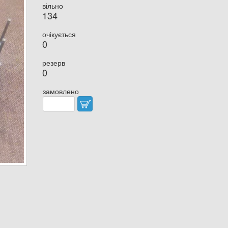
вільно
134
очікується
0
резерв
0
замовлено