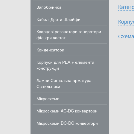
Катего
Запобіжники
Кабелі Дроти Шлейфи
Корпу
Кварцеві резонатори генератори
Схема
фільтри частот
Конденсатори
Корпуси для РЕА + елементи
конструкцій
Лампи Сигнальна арматура
Світильники
Мікросхеми
Мікросхеми AC-DC конвертори
Мікросхеми DC-DC конвертори