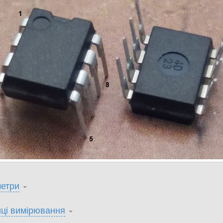
етри
ці вимірювання