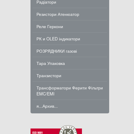
Радіатори
Резистори Атенюатор
Реле Геркони
РК и OLED індикатори
РОЗРЯДНИКИ газові
Тара Упаковка
Транзистори
Трансформатори Ферити Фільтри
EMC/EMI
я...Архив...