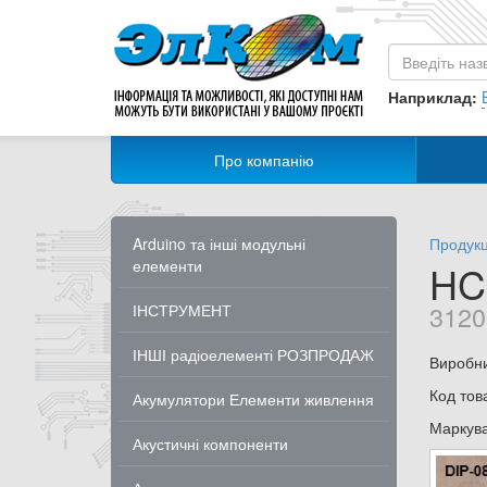
Наприклад:
Про компанію
Arduino та інші модульні
Продукц
елементи
HC
3120
ІНСТРУМЕНТ
ІНШІ радіоелементі РОЗПРОДАЖ
Виробн
Код тов
Акумулятори Елементи живлення
Маркув
Акустичні компоненти