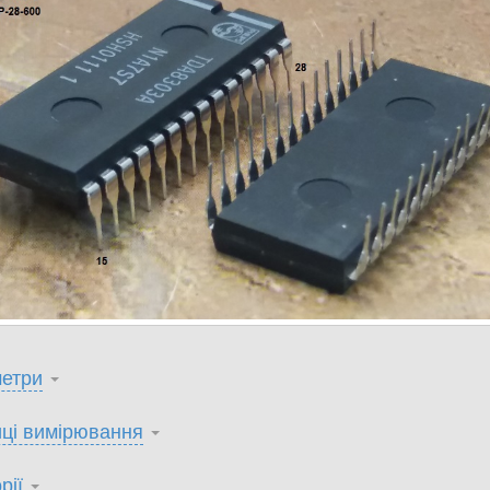
етри
ці вимірювання
рії