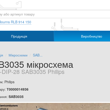
Bourns RLB 914 150
Продукція
Виробництво
ія
Мікросхеми
SAB...
B3035 мікросхема
-DIP-28 SAB3035 Philips
: Philips
ару:
Т0000014936
ання:
SAB3035