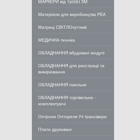
МАРКЕРИ від TycoEl 3M
Матеріали для виробництва РЕА
Матриці СВІТЛОчутливі
МЕДИЧНА техніка
ОБЛАДНАННЯ вбудовані модулі
ОБЛАДНАННЯ для реєстраціі та
вимірювання
ОБЛАДНАННЯ паяльне
ОБЛАДНАННЯ торгівельне -
комплектуючі
Оптрони Оптореле ІЧ-трансівери
Плати друковані