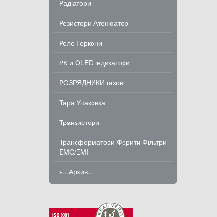
Радіатори
Резистори Атенюатор
Реле Геркони
РК и OLED індикатори
РОЗРЯДНИКИ газові
Тара Упаковка
Транзистори
Трансформатори Ферити Фільтри
EMC/EMI
я...Архив...