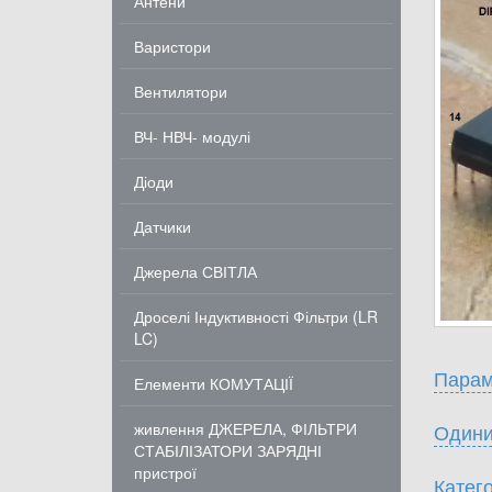
Антени
Варистори
Вентилятори
ВЧ- НВЧ- модулі
Діоди
Датчики
Джерела СВІТЛА
Дроселі Індуктивності Фільтри (LR
LC)
Парам
Елементи КОМУТАЦІЇ
живлення ДЖЕРЕЛА, ФІЛЬТРИ
Одини
СТАБІЛІЗАТОРИ ЗАРЯДНІ
пристрої
Катего