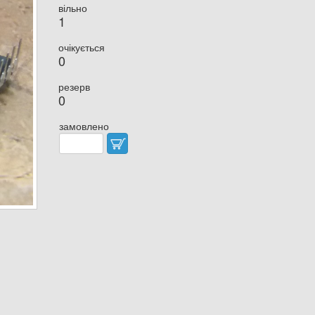
вільно
1
очікується
0
резерв
0
замовлено