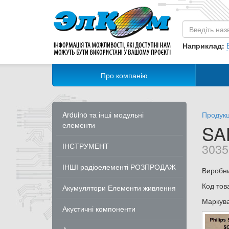
Наприклад:
Про компанію
Arduino та інші модульні
Продукц
елементи
SA
3035
ІНСТРУМЕНТ
ІНШІ радіоелементі РОЗПРОДАЖ
Виробник
Код тов
Акумулятори Елементи живлення
Маркув
Акустичні компоненти