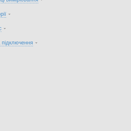
рії
с
 підключення