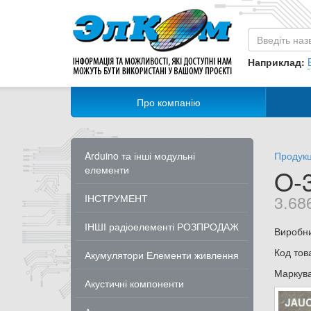
Наприклад:
Про компанію
Arduino та інші модульні
Продукц
елементи
O-
3.68
ІНСТРУМЕНТ
ІНШІ радіоелементі РОЗПРОДАЖ
Виробн
Код тов
Акумулятори Елементи живлення
Маркув
Акустичні компоненти