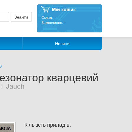
Склад:
–
Замовлення:
–
Новини
0
езонатор кварцевий
1 Jauch
Кількість приладів: