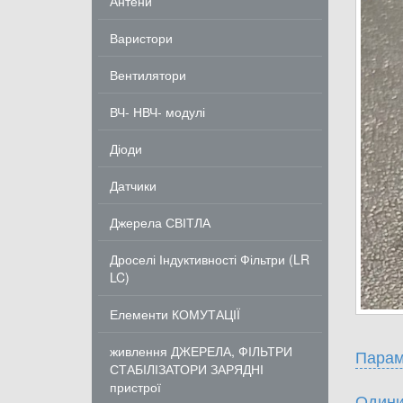
Антени
Варистори
Вентилятори
ВЧ- НВЧ- модулі
Діоди
Датчики
Джерела СВІТЛА
Дроселі Індуктивності Фільтри (LR
LC)
Елементи КОМУТАЦІЇ
живлення ДЖЕРЕЛА, ФІЛЬТРИ
Парам
СТАБІЛІЗАТОРИ ЗАРЯДНІ
пристрої
Одини