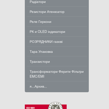
Радіатори
Резистори Атенюатор
Реле Геркони
РК и OLED індикатори
РОЗРЯДНИКИ газові
Тара Упаковка
Транзистори
Трансформатори Ферити Фільтри
EMC/EMI
я...Архив...