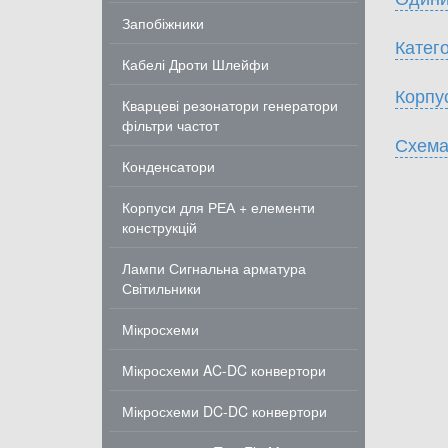
Запобіжники
Катего
Кабелі Дроти Шлейфи
Корпу
Кварцеві резонатори генератори
фільтри частот
Схема
Конденсатори
Корпуси для РЕА + елементи
конструкцій
Лампи Сигнальна арматура
Світильники
Мікросхеми
Мікросхеми AC-DC конвертори
Мікросхеми DC-DC конвертори