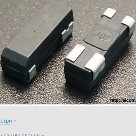
етри
ці вимірювання