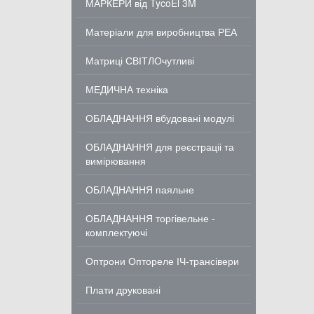
МАРКЕРИ від TycoEl 3M
Матеріали для виробництва РЕА
Матриці СВІТЛОчутливі
МЕДИЧНА техніка
ОБЛАДНАННЯ вбудовані модулі
ОБЛАДНАННЯ для реєстраціі та
вимірювання
ОБЛАДНАННЯ паяльне
ОБЛАДНАННЯ торгівельне -
комплектуючі
Оптрони Оптореле ІЧ-трансівери
Плати друковані