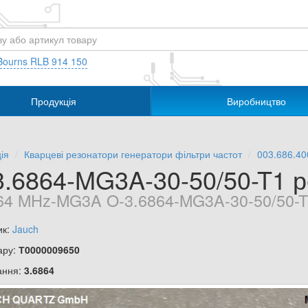
Bourns RLB 914 150
Продукція
Виробництво
ія
Кварцеві резонатори генератори фільтри частот
003.686.40
3.6864-MG3A-30-50/50-T1 р
64 MHz-MG3A O-3.6864-MG3A-30-50/50-T
ик:
Jauch
ару:
Т0000009650
ання:
3.6864