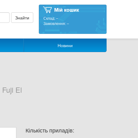
Склад:
–
Замовлення:
–
Новини
uji El
Кількість приладів: