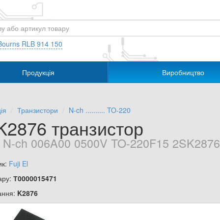
Bourns RLB 914 150
Продукція
Виробництво
ія
Транзистори
N-ch .......... TO-220
K2876 транзистор
 N-ch 006A00 0500V TO-220F15 2SK2876 F
ик:
Fuji El
ару:
Т0000015471
ання:
K2876