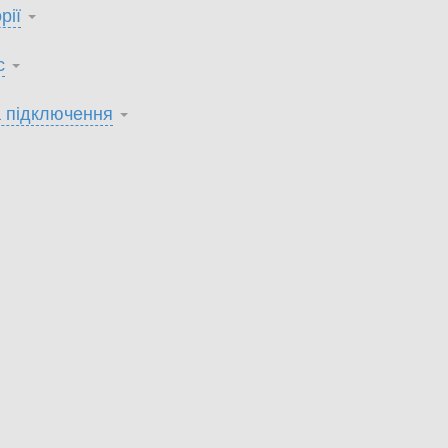
рії
с
 підключення