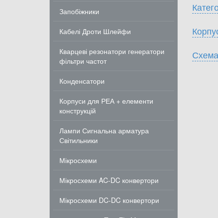
Катего
Запобіжники
Корпу
Кабелі Дроти Шлейфи
Кварцеві резонатори генератори
Схема
фільтри частот
Конденсатори
Корпуси для РЕА + елементи
конструкцій
Лампи Сигнальна арматура
Світильники
Мікросхеми
Мікросхеми AC-DC конвертори
Мікросхеми DC-DC конвертори