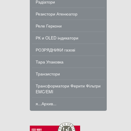
Радіатори
Резистори Атенюатор
Реле Геркони
РК и OLED індикатори
РОЗРЯДНИКИ газові
Тара Упаковка
Транзистори
Трансформатори Ферити Фільтри
EMC/EMI
я...Архив...