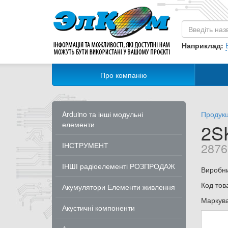
Наприклад:
Про компанію
Arduino та інші модульні
Продукц
елементи
2S
2876
ІНСТРУМЕНТ
ІНШІ радіоелементі РОЗПРОДАЖ
Виробн
Код тов
Акумулятори Елементи живлення
Маркув
Акустичні компоненти