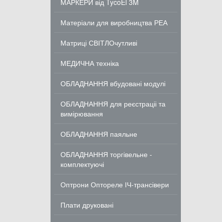
МАРКЕРИ від TycoEl 3M
Матеріали для виробництва РЕА
Матриці СВІТЛОчутливі
МЕДИЧНА техніка
ОБЛАДНАННЯ вбудовані модулі
ОБЛАДНАННЯ для реєстраціі та
вимірювання
ОБЛАДНАННЯ паяльне
ОБЛАДНАННЯ торгівельне -
комплектуючі
Оптрони Оптореле ІЧ-трансівери
Плати друковані