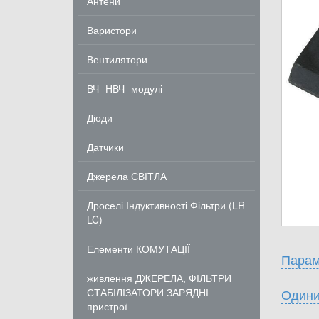
Антени
Варистори
Вентилятори
ВЧ- НВЧ- модулі
Діоди
Датчики
Джерела СВІТЛА
Дроселі Індуктивності Фільтри (LR
LC)
Елементи КОМУТАЦІЇ
Парам
живлення ДЖЕРЕЛА, ФІЛЬТРИ
СТАБІЛІЗАТОРИ ЗАРЯДНІ
Одини
пристрої