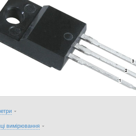
етри
ці вимірювання