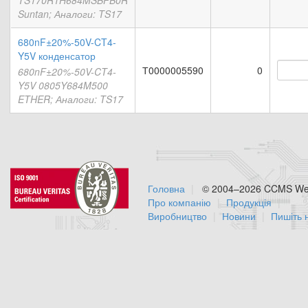
TS170R1H684MSBFB0R
Suntan; Аналоги: TS17
680nF±20%-50V-CT4-
Y5V конденсатор
Т0000005590
0
680nF±20%-50V-CT4-
Y5V 0805Y684M500
ETHER; Аналоги: TS17
Головна
© 2004–2026 CCMS Web
Про компанію
Продукція
Виробництво
Новини
Пишіть 