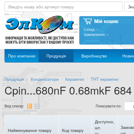
Склад:
–
Замовлення:
–
Про компанію
Продукція
Виробництво
Нови
Продукція
Конденсатори
Керамічні
THT керамічні
Cpin...680nF 0.68mkF 684
Вид списку:
Показувати по:
Доступно,
Замов
шт.
Найменування товару
Код товару
шт.
на