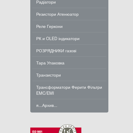
Радіатори
Резистори Атенюатор
Реле Геркони
РК и OLED індикатори
РОЗРЯДНИКИ газові
Тара Упаковка
Транзистори
Трансформатори Ферити Фільтри
EMC/EMI
я...Архив...