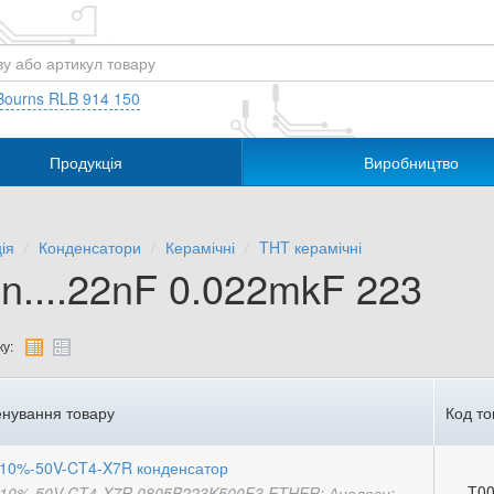
Bourns RLB 914 150
Продукція
Виробництво
ія
Конденсатори
Керамічні
THT керамічні
n....22nF 0.022mkF 223
у:
нування товару
Код то
10%-50V-CT4-X7R конденсатор
Т00
10%-50V-CT4-X7R 0805B223K500F3 ETHER; Аналоги: