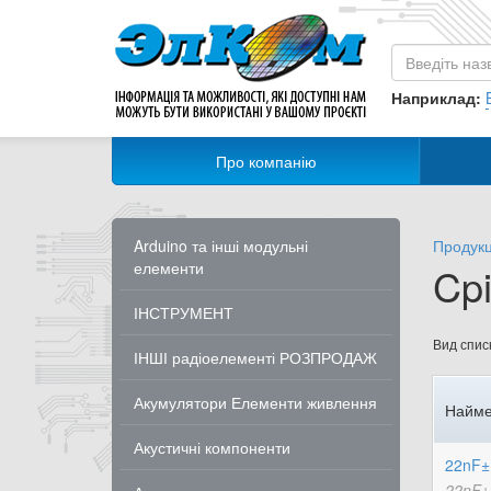
Наприклад:
Про компанію
Arduino та інші модульні
Продукц
елементи
Cpi
ІНСТРУМЕНТ
Вид списк
ІНШІ радіоелементі РОЗПРОДАЖ
Акумулятори Елементи живлення
Найме
Акустичні компоненти
22nF±
22nF±