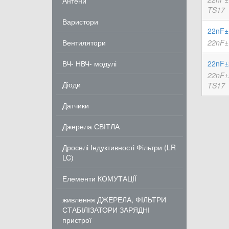
Антени
TS17
Варистори
22nF±
Вентилятори
22nF±
ВЧ- НВЧ- модулі
22nF±
22nF±
Діоди
TS17
Датчики
Джерела СВІТЛА
Дроселі Індуктивності Фільтри (LR
LC)
Елементи КОМУТАЦІЇ
живлення ДЖЕРЕЛА, ФІЛЬТРИ
СТАБІЛІЗАТОРИ ЗАРЯДНІ
пристрої