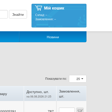
Склад:
–
Замовлення:
–
Новини
Показувати по:
25
Замовлення,
Доступно, шт.
вару
шт.
на 06.08.2026 21:25
00005291
787