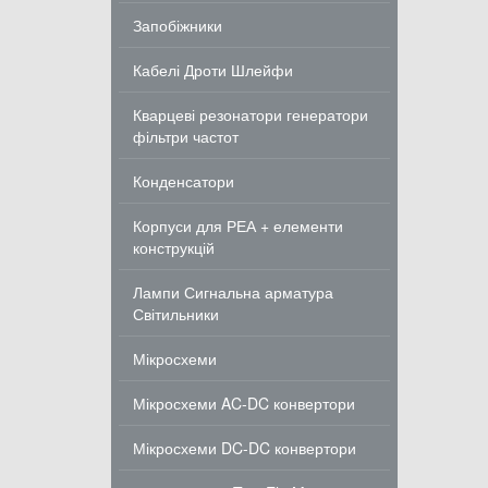
Запобіжники
Кабелі Дроти Шлейфи
Кварцеві резонатори генератори
фільтри частот
Конденсатори
Корпуси для РЕА + елементи
конструкцій
Лампи Сигнальна арматура
Світильники
Мікросхеми
Мікросхеми AC-DC конвертори
Мікросхеми DC-DC конвертори