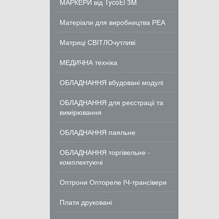
МАРКЕРИ від TycoEl 3M
Матеріали для виробництва РЕА
Матриці СВІТЛОчутливі
МЕДИЧНА техніка
ОБЛАДНАННЯ вбудовані модулі
ОБЛАДНАННЯ для реєстраціі та
вимірювання
ОБЛАДНАННЯ паяльне
ОБЛАДНАННЯ торгівельне -
комплектуючі
Оптрони Оптореле ІЧ-трансівери
Плати друковані