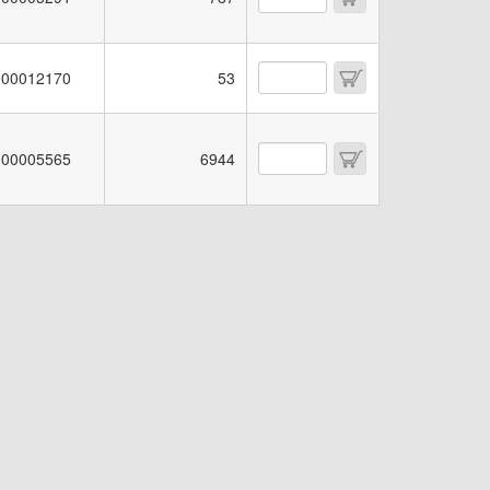
00012170
53
00005565
6944