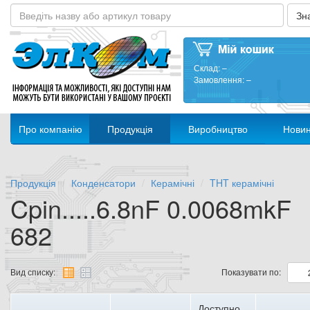
Склад:
–
Замовлення:
–
Про компанію
Продукція
Виробництво
Нови
Продукція
Конденсатори
Керамічні
THT керамічні
Cpin.....6.8nF 0.0068mkF
682
Вид списку:
Показувати по:
Доступно,