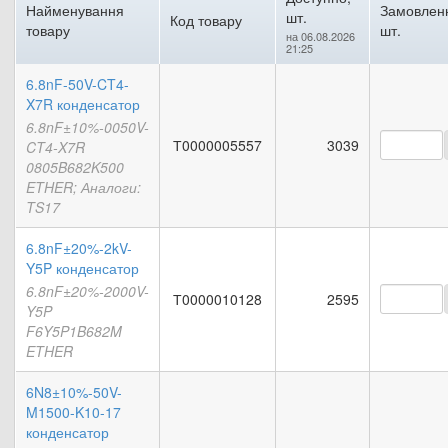
Найменування
Замовлен
шт.
Код товару
товару
шт.
на 06.08.2026
21:25
6.8nF-50V-CT4-
X7R конденсатор
6.8nF±10%-0050V-
Т0000005557
3039
CT4-X7R
0805B682K500
ETHER; Аналоги:
TS17
6.8nF±20%-2kV-
Y5P конденсатор
6.8nF±20%-2000V-
Т0000010128
2595
Y5P
F6Y5P1B682M
ETHER
6N8±10%-50V-
M1500-K10-17
конденсатор