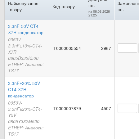
Найменування
Замовлен
шт.
Код товару
товару
шт.
на 06.08.2026
21:25
3.3nF-50V-CT4-
X7R конденсатор
0050V-
3.3nF±10%-CT4-
Т0000005554
2967
X7R
0805B332K500
ETHER; Аналоги:
TS17
3.3nF±20%-50V-
CT4-X7R
конденсатор
0050V-
Т0000007879
4507
3.3nF±20%-CT4-
Y5V
0805Y332M500
ETHER; Аналоги:
TS17