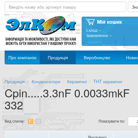
Склад:
–
Замовлення:
–
Про компанію
Продукція
Виробництво
Нови
Продукція
Конденсатори
Керамічні
THT керамічні
Cpin.....3.3nF 0.0033mkF
332
Вид списку:
Показувати по:
Доступно,