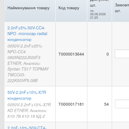
Замовл
шт.
Найменування товару
Код товару
шт.
на
06.08.2026
21:25
2.2nF±5%-50V-CC4-
NPO -monocap-radial
конденсатор
0050V-2.2nF±05%-
NPO-CC4
Т0000013644
0
0805N222J500F3
ETHER; Аналоги:
Syntan TS17 TOPMAY
TMCC03-
222K50VP5.08B
50V-2.2nF±10%-X7R
конденсатор
Т0000017181
54
0050V-2.2nF±10%-X7R
KD ETHER; Аналоги:
К10-7В К10-19 КД-2
2.2nF-10%-50V-CT4-