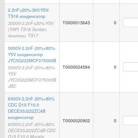
2.2nF±20%-3kV-Y5V-
TS16 конденсатор
Т0000013643
0
3000V-2.2nF±20%-Y5V
(Y5P) TS16 Suntan;
Аналоги: TS17
5000V-2.2nF-20%+80%-
Y5V конденсатор
JYC3G222MCF075000B
Т0000024584
0
5000V-2.2nF-20%+80%-
Y5V
JYC3G222MCF075000B
JBC
6300V-2.2nF-20%+80%
CDC D15 F10.0
DECE33J222ZC4B
конденсатор
Т0000020902
0
6300V-2.2nF-20%+80%
DECE33J222ZC4B CDC
D15 F10.0 Murata;