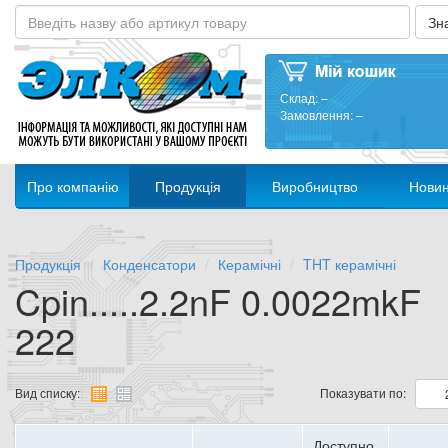
Склад:
–
Замовлення:
–
Про компанію
Продукція
Виробництво
Нови
Продукція
Конденсатори
Керамічні
THT керамічні
Cpin.....2.2nF 0.0022mkF
222
Вид списку:
Показувати по:
Доступно,