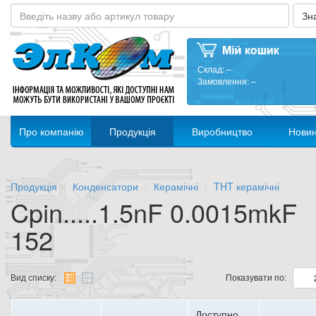
Склад:
–
Замовлення:
–
Про компанію
Продукція
Виробництво
Нови
Продукція
Конденсатори
Керамічні
THT керамічні
Cpin.....1.5nF 0.0015mkF
152
Вид списку:
Показувати по:
Доступно,