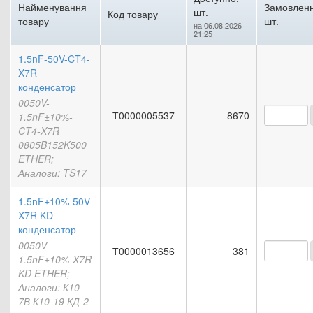
Найменування
Замовленн
шт.
Код товару
товару
шт.
на 06.08.2026
21:25
1.5nF-50V-CT4-
X7R
конденсатор
0050V-
Т0000005537
8670
1.5nF±10%-
CT4-X7R
0805B152K500
ETHER;
Аналоги: TS17
1.5nF±10%-50V-
X7R KD
конденсатор
0050V-
Т0000013656
381
1.5nF±10%-X7R
KD ETHER;
Аналоги: К10-
7В К10-19 КД-2