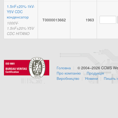
1.5nF±20%-1kV-
Y5V CDC
конденсатор
Т0000013662
1963
1000V-
1.5nF±20%-Y5V
CDC HITANO
Головна
© 2004–2026 CCMS Web
Про компанію
Продукція
Виробництво
Новини
Пишіть 