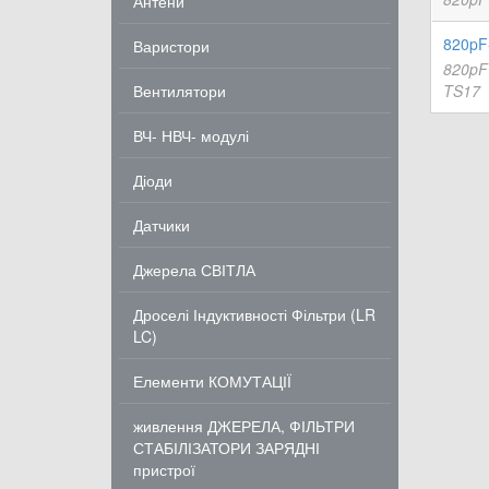
Антени
820pF
Варистори
820pF
Вентилятори
TS17
ВЧ- НВЧ- модулі
Діоди
Датчики
Джерела СВІТЛА
Дроселі Індуктивності Фільтри (LR
LC)
Елементи КОМУТАЦІЇ
живлення ДЖЕРЕЛА, ФІЛЬТРИ
СТАБІЛІЗАТОРИ ЗАРЯДНІ
пристрої