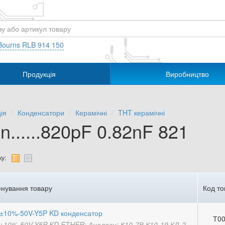
Bourns RLB 914 150
Продукція
Виробництво
ія
Конденсатори
Керамічні
THT керамічні
n......820pF 0.82nF 821
у:
нування товару
Код то
±10%-50V-Y5P KD конденсатор
Т00
±10%-50V-Y5P KD ETHER; Аналоги: К10-7В К10-19 КД-2