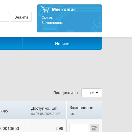
Склад:
–
Замовлення:
–
Новини
Показувати по:
25
Замовлення,
Доступно, шт.
вару
шт.
на 06.08.2026 21:25
00013653
599