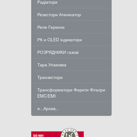
Радіатори
Резистори Атенюатор
Реле Геркони
РК и OLED індикатори
РОЗРЯДНИКИ газові
Тара Упаковка
Транзистори
Трансформатори Ферити Фільтри
EMC/EMI
я...Архив...