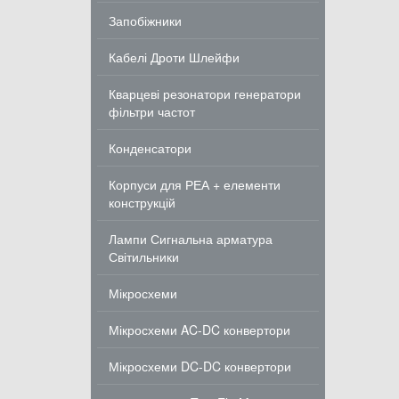
Запобіжники
Кабелі Дроти Шлейфи
Кварцеві резонатори генератори
фільтри частот
Конденсатори
Корпуси для РЕА + елементи
конструкцій
Лампи Сигнальна арматура
Світильники
Мікросхеми
Мікросхеми AC-DC конвертори
Мікросхеми DC-DC конвертори