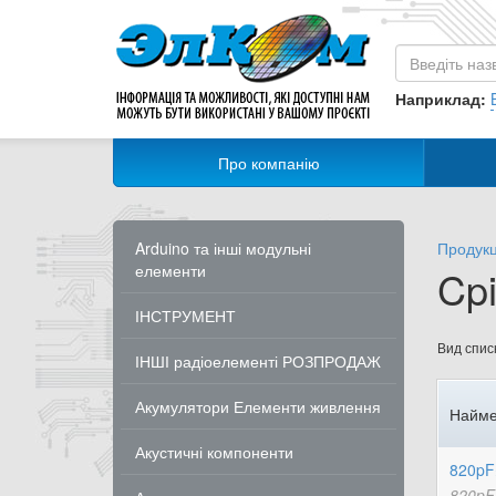
Наприклад:
Про компанію
Arduino та інші модульні
Продукц
елементи
Cpi
ІНСТРУМЕНТ
Вид списк
ІНШІ радіоелементі РОЗПРОДАЖ
Акумулятори Елементи живлення
Найме
Акустичні компоненти
820pF
820pF