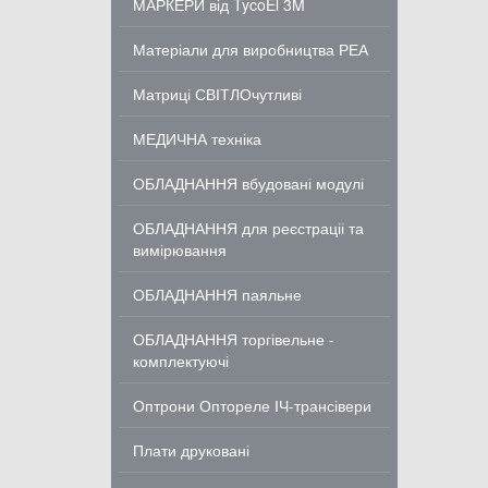
МАРКЕРИ від TycoEl 3M
Матеріали для виробництва РЕА
Матриці СВІТЛОчутливі
МЕДИЧНА техніка
ОБЛАДНАННЯ вбудовані модулі
ОБЛАДНАННЯ для реєстраціі та
вимірювання
ОБЛАДНАННЯ паяльне
ОБЛАДНАННЯ торгівельне -
комплектуючі
Оптрони Оптореле ІЧ-трансівери
Плати друковані