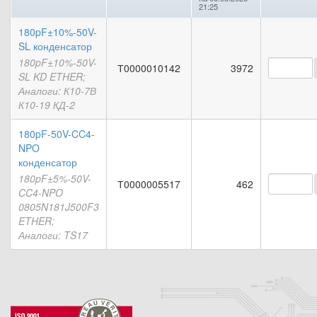
21:25
180pF±10%-50V-
SL конденсатор
180pF±10%-50V-
Т0000010142
3972
SL KD ETHER;
Аналоги: К10-7В
К10-19 КД-2
180pF-50V-CC4-
NPO
конденсатор
180pF±5%-50V-
Т0000005517
462
CC4-NPO
0805N181J500F3
ETHER;
Аналоги: TS17