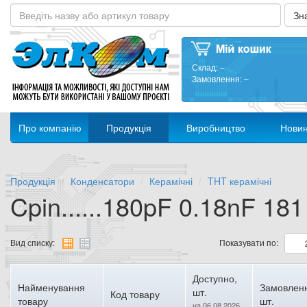
Склад:
–
Замовлення:
–
Про компанію
Продукція
Виробництво
Нови
Продукція
Конденсатори
Керамічні
THT керамічні
Cpin......180pF 0.18nF 181
Вид списку:
Показувати по:
Доступно,
Найменування
Замовлен
шт.
Код товару
товару
шт.
на 06.08.2026