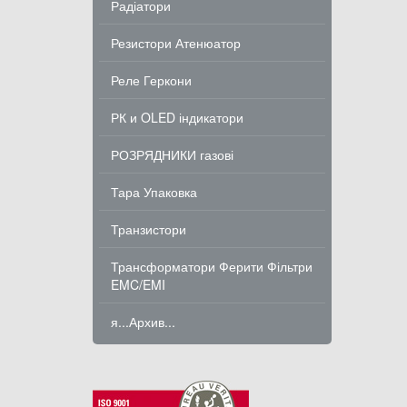
Радіатори
Резистори Атенюатор
Реле Геркони
РК и OLED індикатори
РОЗРЯДНИКИ газові
Тара Упаковка
Транзистори
Трансформатори Ферити Фільтри
EMC/EMI
я...Архив...