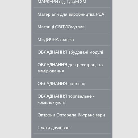
МАРКЕРИ від TycoEl 3M
Матеріали для виробництва РЕА
Матриці СВІТЛОчутливі
МЕДИЧНА техніка
ОБЛАДНАННЯ вбудовані модулі
ОБЛАДНАННЯ для реєстраціі та
вимірювання
ОБЛАДНАННЯ паяльне
ОБЛАДНАННЯ торгівельне -
комплектуючі
Оптрони Оптореле ІЧ-трансівери
Плати друковані