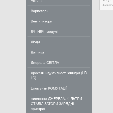
Антени
Анало
Варистори
Вентилятори
ВЧ- НВЧ- модулі
Діоди
Датчики
Джерела СВІТЛА
Дроселі Індуктивності Фільтри (LR
LC)
Елементи КОМУТАЦІЇ
живлення ДЖЕРЕЛА, ФІЛЬТРИ
СТАБІЛІЗАТОРИ ЗАРЯДНІ
пристрої