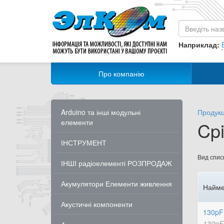
Наприклад:
Про компанію
Arduino та інші модульні
Продукц
елементи
Cpi
ІНСТРУМЕНТ
Вид списк
ІНШІ радіоелементі РОЗПРОДАЖ
Акумулятори Елементи живлення
Найме
Акустичні компоненти
130pF
130pF