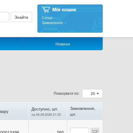
Склад:
–
Замовлення:
–
Новини
Показувати по:
25
Замовлення,
Доступно, шт.
вару
шт.
на 06.08.2026 21:25
00012496
260