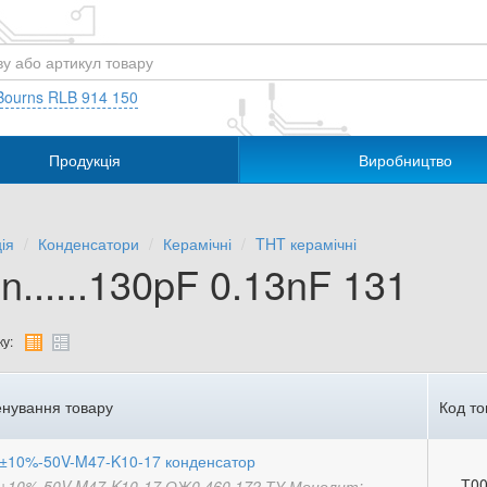
Bourns RLB 914 150
Продукція
Виробництво
ія
Конденсатори
Керамічні
THT керамічні
n......130pF 0.13nF 131
у:
нування товару
Код то
±10%-50V-M47-K10-17 конденсатор
Т00
±10%-50V-M47-K10-17 ОЖ0.460.172 ТУ Монолит;