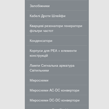
Запобіжники
Кабелі Дроти Шлейфи
Кварцеві резонатори генератори
фільтри частот
Конденсатори
Корпуси для РЕА + елементи
конструкцій
Лампи Сигнальна арматура
Світильники
Мікросхеми
Мікросхеми AC-DC конвертори
Мікросхеми DC-DC конвертори