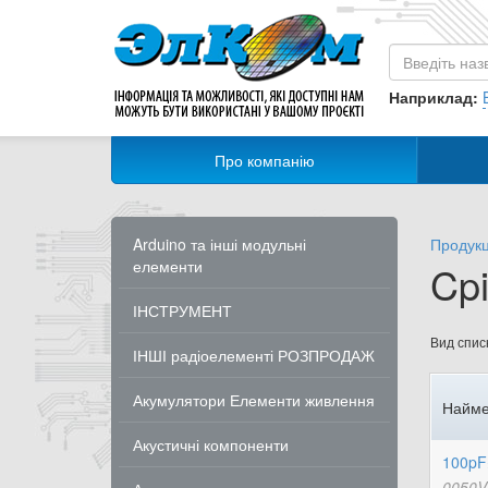
Наприклад:
Про компанію
Arduino та інші модульні
Продукц
елементи
Cpi
ІНСТРУМЕНТ
Вид списк
ІНШІ радіоелементі РОЗПРОДАЖ
Акумулятори Елементи живлення
Найме
Акустичні компоненти
100pF
0050V