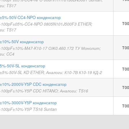
ги: TS17
±5%-50V-CC4-NPO конденсатор
Т00
-100pF±05%-CC4-NPO 0805N101J500F3 ETHER;
ги: TS17
±10%-50V конденсатор
Т00
-100pF±10%-M47-K10-17 ОЖ0.460.172 ТУ Монолит;
ги: CC4
5%-50V-SL конденсатор
Т00
±5%-50V-SL KD ETHER; Аналоги: К10-7В К10-19 КД-2
±10%-2000V-Y5P CDC конденсатор
Т00
-100pF±10%-Y5P CDC HITANO; Аналоги: TS16
±10%-3000V-Y5P конденсатор
Т00
-100pF±10%-Y5P TS16 Suntan