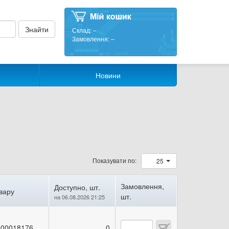
Склад:
–
Замовлення:
–
Новини
Показувати по:
25
Замовлення,
Доступно, шт.
вару
шт.
на 06.08.2026 21:25
00018176
0