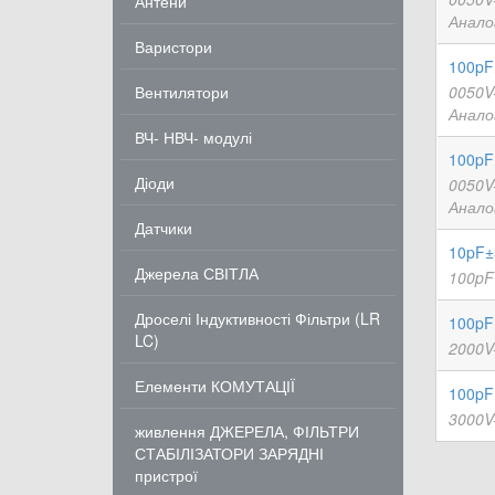
Антени
Анало
Варистори
100pF
Вентилятори
0050V
Анало
ВЧ- НВЧ- модулі
100pF
Діоди
0050V
Анало
Датчики
10pF±
Джерела СВІТЛА
100pF
Дроселі Індуктивності Фільтри (LR
100pF
LC)
2000V
Елементи КОМУТАЦІЇ
100pF
3000V
живлення ДЖЕРЕЛА, ФІЛЬТРИ
СТАБІЛІЗАТОРИ ЗАРЯДНІ
пристрої