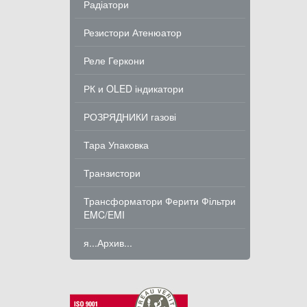
Радіатори
Резистори Атенюатор
Реле Геркони
РК и OLED індикатори
РОЗРЯДНИКИ газові
Тара Упаковка
Транзистори
Трансформатори Ферити Фільтри
EMC/EMI
я...Архив...