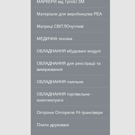
МАРКЕРИ від TycoEl 3M
Матеріали для виробництва РЕА
Матриці СВІТЛОчутливі
МЕДИЧНА техніка
ОБЛАДНАННЯ вбудовані модулі
ОБЛАДНАННЯ для реєстраціі та
вимірювання
ОБЛАДНАННЯ паяльне
ОБЛАДНАННЯ торгівельне -
комплектуючі
Оптрони Оптореле ІЧ-трансівери
Плати друковані