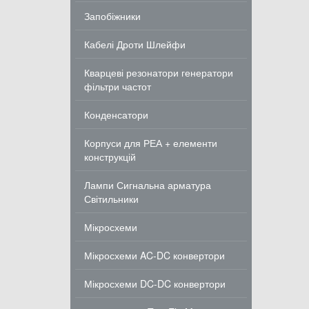
Запобіжники
Кабелі Дроти Шлейфи
Кварцеві резонатори генератори
фільтри частот
Конденсатори
Корпуси для РЕА + елементи
конструкцій
Лампи Сигнальна арматура
Світильники
Мікросхеми
Мікросхеми AC-DC конвертори
Мікросхеми DC-DC конвертори