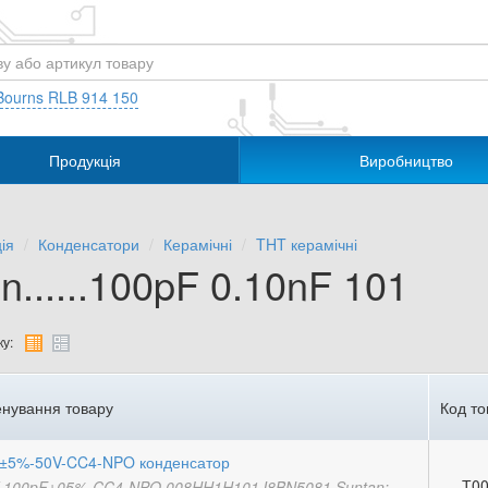
Bourns RLB 914 150
Продукція
Виробництво
ія
Конденсатори
Керамічні
THT керамічні
n......100pF 0.10nF 101
у:
нування товару
Код то
±5%-50V-CC4-NPO конденсатор
Т00
-100pF±05%-CC4-NPO 008HH1H101J8BN5081 Suntan;