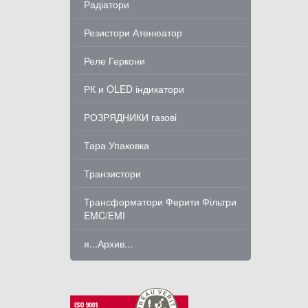
Радіатори
Резистори Атенюатор
Реле Геркони
РК и OLED індикатори
РОЗРЯДНИКИ газові
Тара Упаковка
Транзистори
Трансформатори Ферити Фільтри
EMC/EMI
я...Архив...