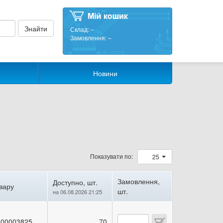
Склад:
–
Замовлення:
–
Новини
Показувати по:
25
Замовлення,
Доступно, шт.
вару
шт.
на 06.08.2026 21:25
00003825
70