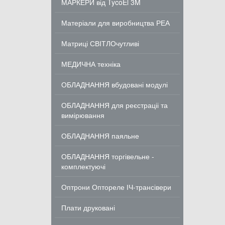
МАРКЕРИ від TycoEl 3M
Матеріали для виробництва РЕА
Матриці СВІТЛОчутливі
МЕДИЧНА техніка
ОБЛАДНАННЯ вбудовані модулі
ОБЛАДНАННЯ для реєстраціі та
вимірювання
ОБЛАДНАННЯ паяльне
ОБЛАДНАННЯ торгівельне -
комплектуючі
Оптрони Оптореле ІЧ-трансівери
Плати друковані