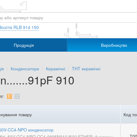
Bourns RLB 914 150
Продукція
Виробництво
ія
Конденсатори
Керамічні
THT керамічні
n.......91pF 910
у:
нування товару
Код то
50V-CC4-NPO конденсатор
Т00
5%-50V-CC4-NPO CC4-0805N910J500 ETHER; Аналоги: