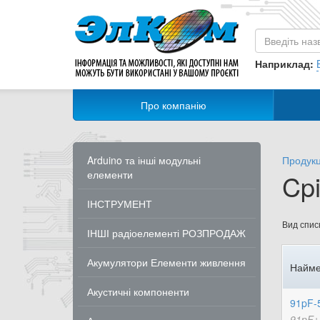
Наприклад:
Про компанію
Arduino та інші модульні
Продукц
елементи
Cpi
ІНСТРУМЕНТ
Вид списк
ІНШІ радіоелементі РОЗПРОДАЖ
Акумулятори Елементи живлення
Найме
Акустичні компоненти
91pF-
91pF±