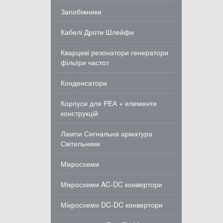
Запобіжники
Кабелі Дроти Шлейфи
Кварцеві резонатори генератори
фільтри частот
Конденсатори
Корпуси для РЕА + елементи
конструкцій
Лампи Сигнальна арматура
Світильники
Мікросхеми
Мікросхеми AC-DC конвертори
Мікросхеми DC-DC конвертори