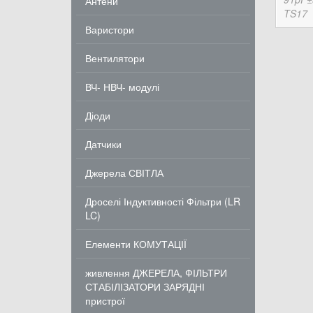
Антени
TS17
Варистори
Вентилятори
ВЧ- НВЧ- модулі
Діоди
Датчики
Джерела СВІТЛА
Дроселі Індуктивності Фільтри (LR
LC)
Елементи КОМУТАЦІЇ
живлення ДЖЕРЕЛА, ФІЛЬТРИ
СТАБІЛІЗАТОРИ ЗАРЯДНІ
пристрої