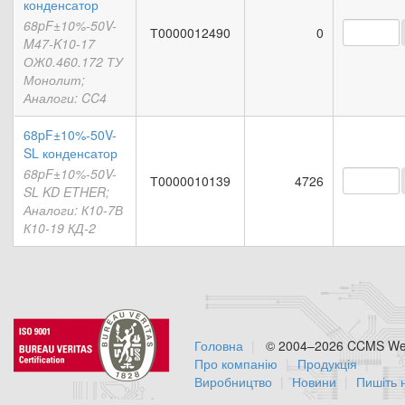
конденсатор
68pF±10%-50V-
Т0000012490
0
M47-K10-17
ОЖ0.460.172 ТУ
Монолит;
Аналоги: CC4
68pF±10%-50V-
SL конденсатор
68pF±10%-50V-
Т0000010139
4726
SL KD ETHER;
Аналоги: К10-7В
К10-19 КД-2
Головна
© 2004–2026 CCMS Web
Про компанію
Продукція
Виробництво
Новини
Пишіть 