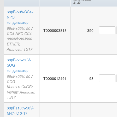
21:25
68pF-50V-CC4-
NPO
конденсатор
68pF±05%-50V-
Т0000003813
350
CC4-NPO CC4-
0805N680J500
ETHER;
Аналоги: TS17
68pF-5%-50V-
SOG
конденсатор
68pF±05%-50V-
Т0000012491
93
COG
K680x10C0GF5...
Vishay; Аналоги:
TS17
68pF±10%-50V-
M47-K10-17