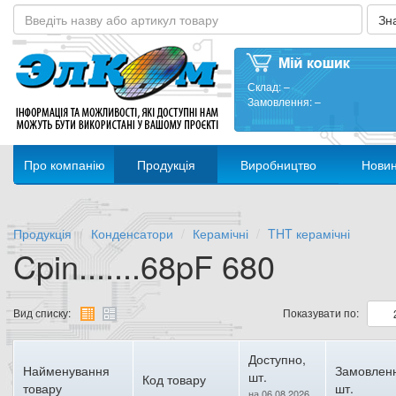
Склад:
–
Замовлення:
–
Про компанію
Продукція
Виробництво
Нови
Продукція
Конденсатори
Керамічні
THT керамічні
Cpin.......68pF 680
Вид списку:
Показувати по:
Доступно,
Найменування
Замовлен
шт.
Код товару
товару
шт.
на 06.08.2026