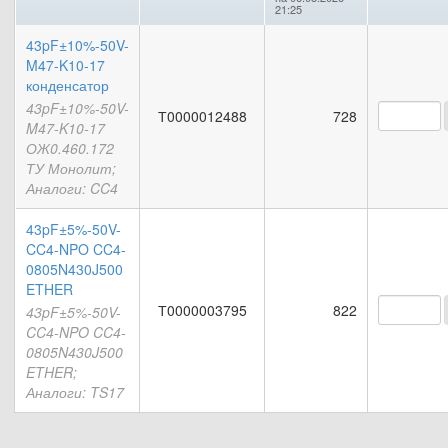
21:25
43pF±10%-50V-
M47-K10-17
конденсатор
43pF±10%-50V-
Т0000012488
728
M47-K10-17
ОЖ0.460.172
ТУ Монолит;
Аналоги: CC4
43pF±5%-50V-
CC4-NPO CC4-
0805N430J500
ETHER
Т0000003795
822
43pF±5%-50V-
CC4-NPO CC4-
0805N430J500
ETHER;
Аналоги: TS17