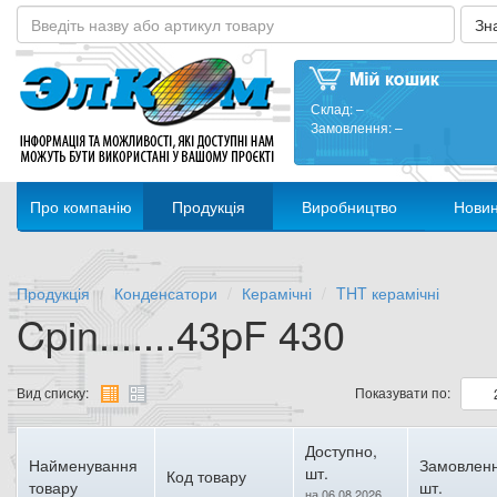
Склад:
–
Замовлення:
–
Про компанію
Продукція
Виробництво
Нови
Продукція
Конденсатори
Керамічні
THT керамічні
Cpin.......43pF 430
Вид списку:
Показувати по:
Доступно,
Найменування
Замовленн
шт.
Код товару
товару
шт.
на 06.08.2026