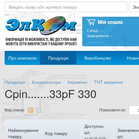
Склад:
–
Замовлення:
–
Про компанію
Продукція
Виробництво
Нови
Продукція
Конденсатори
Керамічні
THT керамічні
Cpin.......33pF 330
Вид списку:
Показувати по:
Доступно,
Найменування
Замовленн
шт.
Код товару
товару
шт.
на 06.08.2026