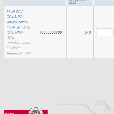
21:25
33pF-50V-
CC4-NPO
конденсатор
33pF±5%-50V-
Т0000003788
543
CC4-NPO
CC4-
0805N330J500
ETHER;
Аналоги: TS17