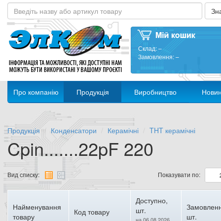
Склад:
–
Замовлення:
–
Про компанію
Продукція
Виробництво
Нови
Продукція
Конденсатори
Керамічні
THT керамічні
Cpin.......22pF 220
Вид списку:
Показувати по:
Доступно,
Найменування
Замовленн
шт.
Код товару
товару
шт.
на 06.08.2026