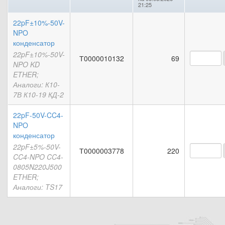
21:25
22pF±10%-50V-
NPO
конденсатор
22pF±10%-50V-
Т0000010132
69
NPO KD
ETHER;
Аналоги: К10-
7В К10-19 КД-2
22pF-50V-CC4-
NPO
конденсатор
22pF±5%-50V-
Т0000003778
220
CC4-NPO CC4-
0805N220J500
ETHER;
Аналоги: TS17