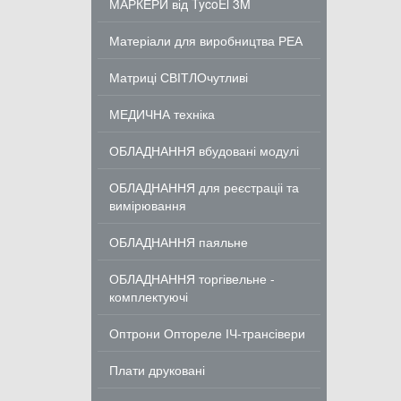
МАРКЕРИ від TycoEl 3M
Матеріали для виробництва РЕА
Матриці СВІТЛОчутливі
МЕДИЧНА техніка
ОБЛАДНАННЯ вбудовані модулі
ОБЛАДНАННЯ для реєстраціі та
вимірювання
ОБЛАДНАННЯ паяльне
ОБЛАДНАННЯ торгівельне -
комплектуючі
Оптрони Оптореле ІЧ-трансівери
Плати друковані