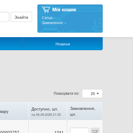
Склад:
–
Замовлення:
–
Новини
Показувати по:
25
Замовлення,
Доступно, шт.
вару
шт.
на 06.08.2026 21:25
00003757
1241