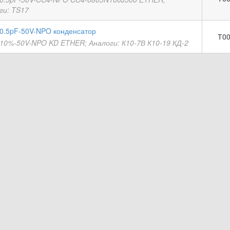
ги: TS17
0.5pF-50V-NPO конденсатор
Т00
10%-50V-NPO KD ETHER; Аналоги: К10-7В К10-19 КД-2