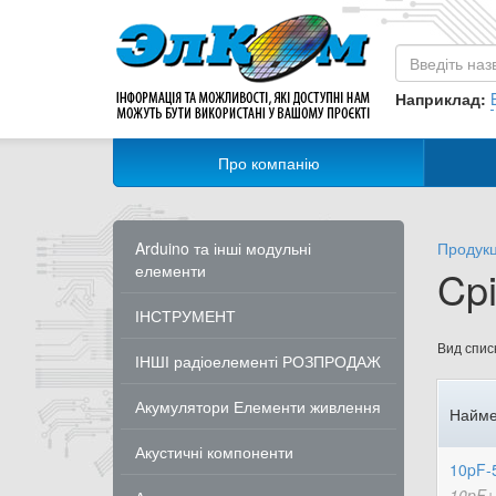
Наприклад:
Про компанію
Arduino та інші модульні
Продукц
елементи
Cpi
ІНСТРУМЕНТ
Вид списк
ІНШІ радіоелементі РОЗПРОДАЖ
Акумулятори Елементи живлення
Найме
Акустичні компоненти
10pF-
10pF±