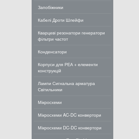
Запобіжники
Кабелі Дроти Шлейфи
Кварцеві резонатори генератори
фільтри частот
Конденсатори
Корпуси для РЕА + елементи
конструкцій
Лампи Сигнальна арматура
Світильники
Мікросхеми
Мікросхеми AC-DC конвертори
Мікросхеми DC-DC конвертори