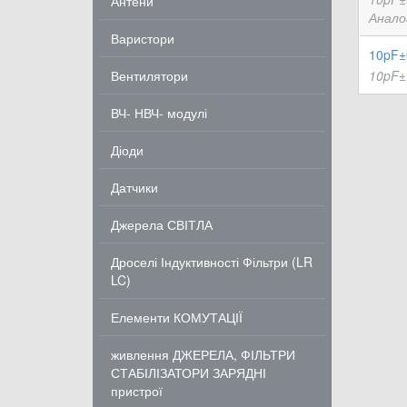
Антени
Анало
Варистори
10pF±
Вентилятори
10pF±
ВЧ- НВЧ- модулі
Діоди
Датчики
Джерела СВІТЛА
Дроселі Індуктивності Фільтри (LR
LC)
Елементи КОМУТАЦІЇ
живлення ДЖЕРЕЛА, ФІЛЬТРИ
СТАБІЛІЗАТОРИ ЗАРЯДНІ
пристрої