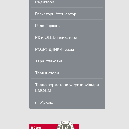
Радіатори
Резистори Атенюатор
Реле Геркони
РК и OLED індикатори
РОЗРЯДНИКИ газові
Тара Упаковка
Транзистори
Трансформатори Ферити Фільтри
EMC/EMI
я...Архив...