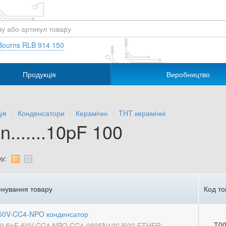
Bourns RLB 914 150
Продукція
Виробництво
ія
Конденсатори
Керамічні
THT керамічні
n.......10pF 100
у:
нування товару
Код то
50V-CC4-NPO конденсатор
Т00
0.5pF-50V-CC4-NPO CC4-0805N100J500 ETHER;