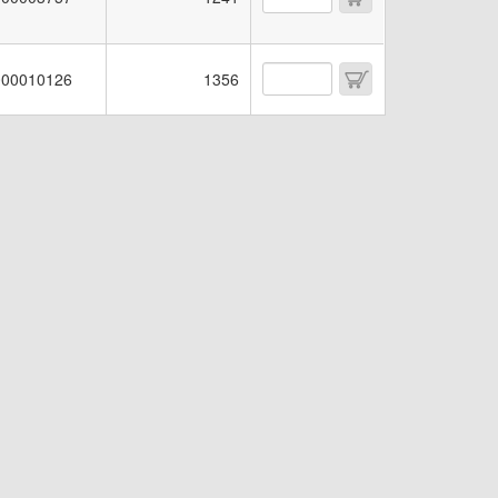
00010126
1356