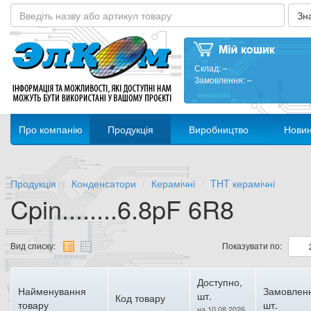
Склад:
–
Замовлення:
–
Про компанію
Продукція
Виробництво
Нови
Продукція
Конденсатори
Керамічні
THT керамічні
Cpin........6.8pF 6R8
Вид списку:
Показувати по:
Доступно,
Найменування
Замовлен
шт.
Код товару
товару
шт.
на 10.08.2026