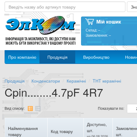
Склад:
–
Замовлення:
–
Про компанію
Продукція
Виробництво
Нови
Продукція
Конденсатори
Керамічні
THT керамічні
Cpin........4.7pF 4R7
Вид списку:
Показувати по:
Доступно,
Найменування
Замовлен
шт.
Код товару
товару
шт.
на 06.08.2026