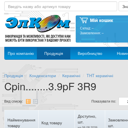
Склад:
–
Замовлення:
–
Про компанію
Продукція
Виробництво
Нови
Продукція
Конденсатори
Керамічні
THT керамічні
Cpin........3.9pF 3R9
Вид списку:
Показувати по:
Доступно,
Найменування
Замовленн
шт.
Код товару
товару
шт.
на 06.08.2026