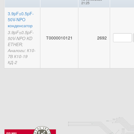
21:25
3.9pF±0.5pF-
50V-NPO
конденсатор
3.9pF±0.5pF-
Т0000010121
2692
50V-NPO KD
ETHER;
Аналоги: К10-
7В К10-19
КД-2