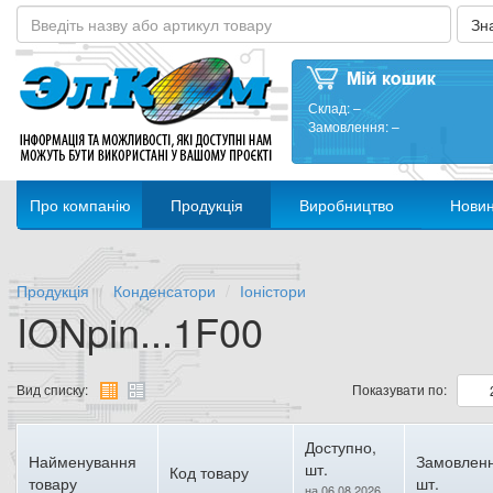
Склад:
–
Замовлення:
–
Про компанію
Продукція
Виробництво
Нови
Продукція
Конденсатори
Іоністори
IONpin...1F00
Вид списку:
Показувати по:
Доступно,
Найменування
Замовленн
шт.
Код товару
товару
шт.
на 06.08.2026