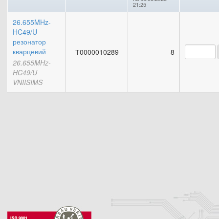
21:25
26.655MHz-
HC49/U
резонатор
кварцевий
Т0000010289
8
26.655MHz-
HC49/U
VNIISIMS