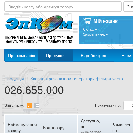
Склад:
–
Замовлення:
–
Про компанію
Продукція
Виробництво
Нови
Продукція
Кварцеві резонатори генератори фільтри частот
026.655.000
Вид списку:
Показувати по:
Доступно,
Найменування
Замовленн
шт.
Код товару
товару
шт.
на 06.08.2026