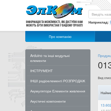
Наприклад:
Про компанію
Arduino та інші модульні
Продукц
елементи
01
ІНСТРУМЕНТ
Вид списк
ІНШІ радіоелементі РОЗПРОДАЖ
Акумулятори Елементи живлення
Найме
Акустичні компоненти
13.60
13.60