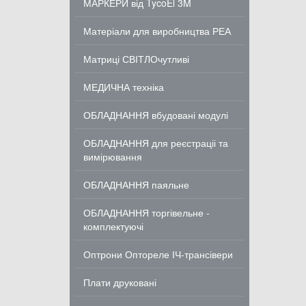
МАРКЕРИ від TycoEl 3M
Матеріали для виробництва РЕА
Матриці СВІТЛОчутливі
МЕДИЧНА техніка
ОБЛАДНАННЯ вбудовані модулі
ОБЛАДНАННЯ для реєстраціі та
вимірювання
ОБЛАДНАННЯ паяльне
ОБЛАДНАННЯ торгівельне -
комплектуючі
Оптрони Оптореле ІЧ-трансівери
Плати друковані