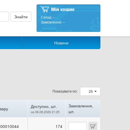
Склад:
–
Замовлення:
–
Новини
Показувати по:
25
Замовлення,
Доступно, шт.
вару
шт.
на 06.08.2026 21:25
00010044
174