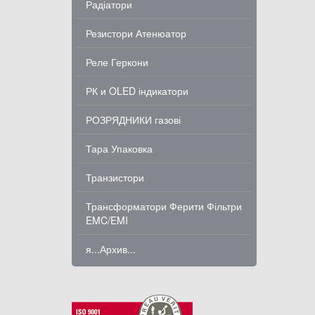
Радіатори
Резистори Атенюатор
Реле Геркони
РК и OLED індикатори
РОЗРЯДНИКИ газові
Тара Упаковка
Транзистори
Трансформатори Ферити Фільтри
EMC/EMI
я...Архив...