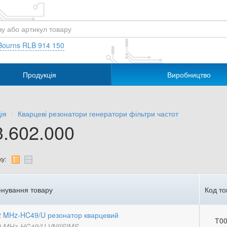
Bourns RLB 914 150
Продукція
Виробництво
ія
Кварцеві резонатори генератори фільтри частот
3.602.000
у:
нування товару
Код то
2 MHz-HC49/U резонатор кварцевий
Т00
2 MHz-HC49/U VNIISIMS