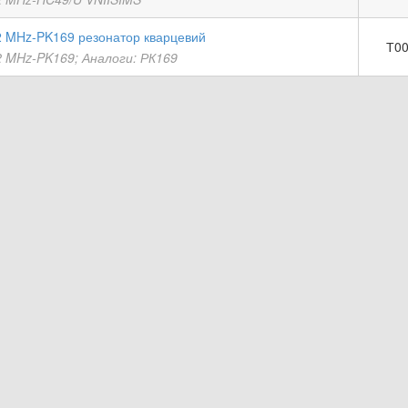
2 MHz-PK169 резонатор кварцевий
Т00
2 MHz-PK169; Аналоги: РК169