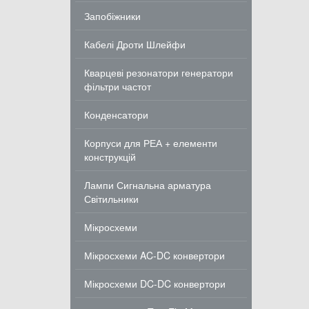
Запобіжники
Кабелі Дроти Шлейфи
Кварцеві резонатори генератори
фільтри частот
Конденсатори
Корпуси для РЕА + елементи
конструкцій
Лампи Сигнальна арматура
Світильники
Мікросхеми
Мікросхеми AC-DC конвертори
Мікросхеми DC-DC конвертори