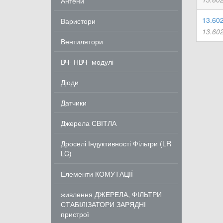
Антени
13.60
Варистори
13.60
Вентилятори
ВЧ- НВЧ- модулі
Діоди
Датчики
Джерела СВІТЛА
Дроселі Індуктивності Фільтри (LR
LC)
Елементи КОМУТАЦІЇ
живлення ДЖЕРЕЛА, ФІЛЬТРИ
СТАБІЛІЗАТОРИ ЗАРЯДНІ
пристрої