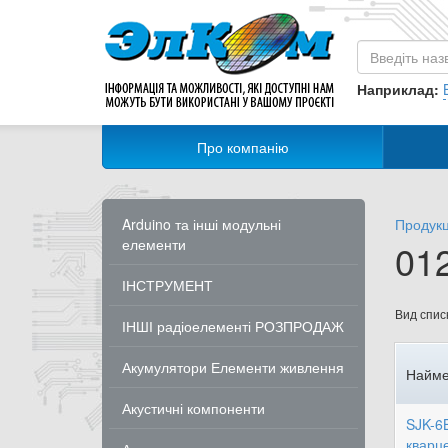
Наприклад:
Про компанію
Arduino та інші модульні
Продукц
елементи
01
ІНСТРУМЕНТ
Вид списк
ІНШІ радіоелементі РОЗПРОДАЖ
Акумулятори Елементи живлення
Найме
Акустичні компоненти
SJK-6
кварц