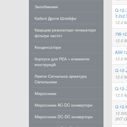
Запобіжники
Q-12-
3.2x2
Кабелі Дроти Шлейфи
12.0 
Кварцеві резонатори генератори
7W-12
фільтри частот
12.0 
Конденсатори
ASV-1
Корпуси для РЕА + елементи
12.0 
конструкцій
Q-12-
Лампи Сигнальна арматура
12.0 
Світильники
Q-12-
Мікросхеми
12.0 
Мікросхеми AC-DC конвертори
Q-12.
12.00
Мікросхеми DC-DC конвертори
3HT G