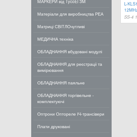
МАРКЕРИ від TycoEl 3M
L-KLS
12MHz
Матеріали для виробництва РЕА
SS-4 
Матриці СВІТЛОчутливі
МЕДИЧНА техніка
ОБЛАДНАННЯ вбудовані модулі
ОБЛАДНАННЯ для реєстраціі та
вимірювання
ОБЛАДНАННЯ паяльне
ОБЛАДНАННЯ торгівельне -
комплектуючі
Оптрони Оптореле ІЧ-трансівери
Плати друковані