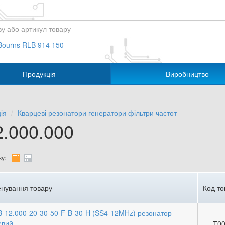
Bourns RLB 914 150
Продукція
Виробництво
ія
Кварцеві резонатори генератори фільтри частот
2.000.000
у:
нування товару
Код то
B-12.000-20-30-50-F-B-30-H (SS4-12MHz) резонатор
евий
Т00