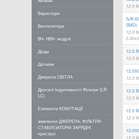
Антени
12.0 
Варистори
SJK-6I
SMD)
Вентилятори
12.0 
5.00x
ВЧ- НВЧ- модулі
12.0 
Діоди
12.0 
Датчики
12.00
Джерела СВІТЛА
12.0 
Дроселі Індуктивності Фільтри (LR
12.0 
LC)
12.0 
Елементи КОМУТАЦІЇ
12.0 
12.0 
живлення ДЖЕРЕЛА, ФІЛЬТРИ
СТАБІЛІЗАТОРИ ЗАРЯДНІ
12.00
пристрої
12.0 