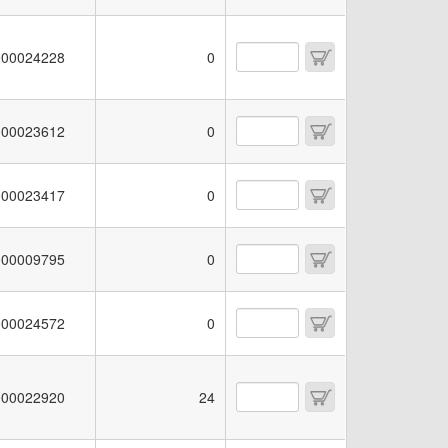
00024228
0
00023612
0
00023417
0
00009795
0
00024572
0
00022920
24