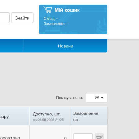
Склад:
–
Замовлення:
–
Новини
Показувати по:
25
Замовлення,
Доступно, шт.
вару
шт.
на 06.08.2026 21:25
00021283
0