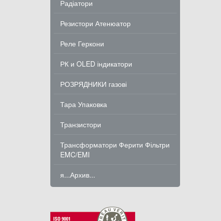
Радіатори
Резистори Атенюатор
Реле Геркони
РК и OLED індикатори
РОЗРЯДНИКИ газові
Тара Упаковка
Транзистори
Трансформатори Ферити Фільтри
EMC/EMI
я...Архив...