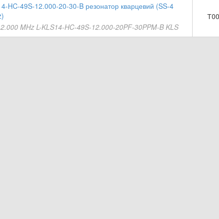
14-HC-49S-12.000-20-30-B резонатор кварцевий (SS-4
)
Т00
12.000 MHz L-KLS14-HC-49S-12.000-20PF-30PPM-B KLS