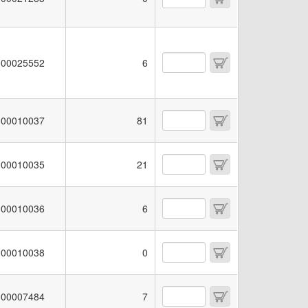
00025552
6
00010037
81
00010035
21
00010036
6
00010038
0
00007484
7