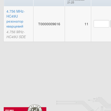
21:25
4.756 MHz-
HC49U
резонатор
Т0000009616
11
кварцевий
4.756 MHz-
HC49U SDE