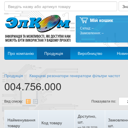
Склад:
–
Замовлення:
–
Про компанію
Продукція
Виробництво
Нови
Продукція
Кварцеві резонатори генератори фільтри частот
004.756.000
Вид списку:
Показувати по:
Доступно,
Найменування
Замовленн
шт.
Код товару
товару
шт.
на 06.08.2026