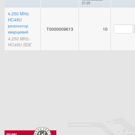
21:25
4.250 MHz-
HC49U
резонатор
Т0000009613
10
кварцевий
4.250 MHz-
HC49U SDE