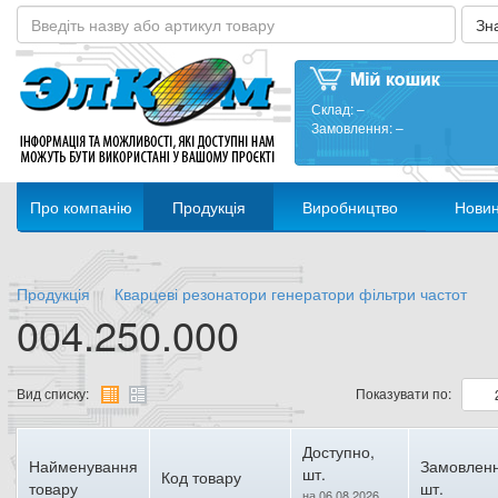
Склад:
–
Замовлення:
–
Про компанію
Продукція
Виробництво
Нови
Продукція
Кварцеві резонатори генератори фільтри частот
004.250.000
Вид списку:
Показувати по:
Доступно,
Найменування
Замовленн
шт.
Код товару
товару
шт.
на 06.08.2026