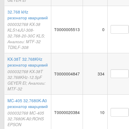
GEYER El
32.768 kHz
резонатор кварцевий
000032768 KX-38
Т0000005513
0
KLS14JU-308-
32.768-20-30C KLS;
Аналоги: MTF-32
TDXLF-308
KX-38T 32.768KHz
резонатор кварцевий
000032768 KX-38T
Т0000004847
334
32.768KHz-12.5pF
GEYER El; Аналоги:
MTF-32
MC-405 32.7680K-A0
резонатор кварцевий
Т0000020384
10
000032768 MC-405
32.7680K-A0:ROHS
EPSON