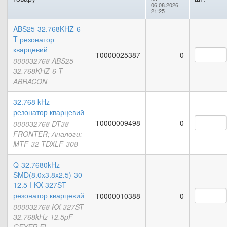
06.08.2026
21:25
ABS25-32.768KHZ-6-
T резонатор
кварцевий
Т0000025387
0
000032768 ABS25-
32.768KHZ-6-T
ABRACON
32.768 kHz
резонатор кварцевий
Т0000009498
0
000032768 DT38
FRONTER; Аналоги:
MTF-32 TDXLF-308
Q-32.7680kHz-
SMD(8.0x3.8x2.5)-30-
12.5-I KX-327ST
резонатор кварцевий
Т0000010388
0
000032768 KX-327ST
32.768kHz-12.5pF