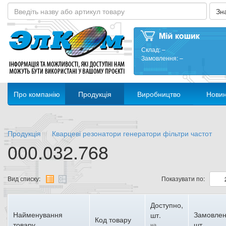
Склад:
–
Замовлення:
–
Про компанію
Продукція
Виробництво
Нови
Продукція
Кварцеві резонатори генератори фільтри частот
000.032.768
Вид списку:
Показувати по:
Доступно,
Найменування
Замовлен
шт.
Код товару
товару
шт.
на