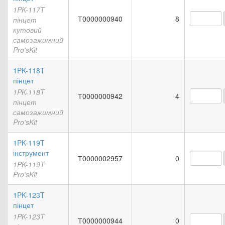
1PK-117T
Т0000000940
8
пінцет
кутовий
самозажимний
Pro'sKit
1PK-118T
пінцет
1PK-118T
Т0000000942
4
пінцет
самозажимний
Pro'sKit
1PK-119T
інструмент
Т0000002957
0
1PK-119T
Pro'sKit
1PK-123T
пінцет
1PK-123T
Т0000000944
0