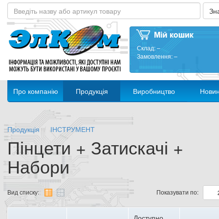
Склад:
–
Замовлення:
–
Про компанію
Продукція
Виробництво
Нови
Продукція
ІНСТРУМЕНТ
Пінцети + Затискачі +
Набори
Вид списку:
Показувати по:
Доступно,