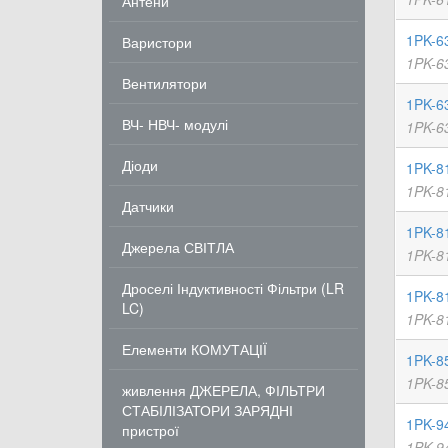
Антени
1PK-6
Варистори
1PK-63
Вентилятори
1PK-6
ВЧ- НВЧ- модулі
1PK-63
Діоди
1PK-8
1PK-81
Датчики
1PK-8
Джерела СВІТЛА
1PK-81
Дроселі Індуктивності Фільтри (LR
1PK-8
LC)
1PK-81
Елементи КОМУТАЦІЇ
1PK-8
1PK-85
живлення ДЖЕРЕЛА, ФІЛЬТРИ
СТАБІЛІЗАТОРИ ЗАРЯДНІ
1PK-9
пристрої
1PK-94