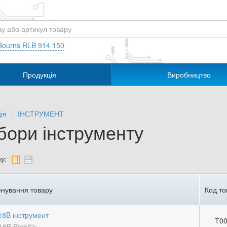
Bourns RLB 914 150
Продукція
Виробництво
ія
ІНСТРУМЕНТ
бори інструменту
у:
нування товару
Код то
18B інструмент
Т00
8B Prokit's