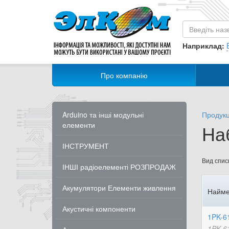
Наприклад:
Про компанію
Arduino та інші модульні
Продукц
елементи
На
ІНСТРУМЕНТ
Вид списк
ІНШІ радіоелементі РОЗПРОДАЖ
Акумулятори Елементи живлення
Найме
Акустичні компоненти
1PK-6
1PK-61