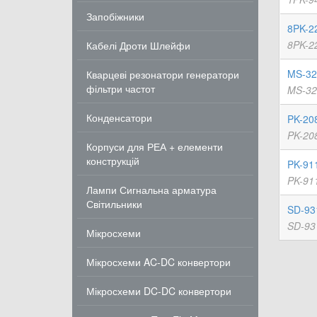
Запобіжники
8PK-2
8PK-22
Кабелі Дроти Шлейфи
MS-325
Кварцеві резонатори генератори
фільтри частот
MS-325
Конденсатори
PK-208
PK-208
Корпуси для РЕА + елементи
конструкцій
PK-91
PK-911
Лампи Сигнальна арматура
Світильники
SD-931
SD-931
Мікросхеми
Мікросхеми AC-DC конвертори
Мікросхеми DC-DC конвертори