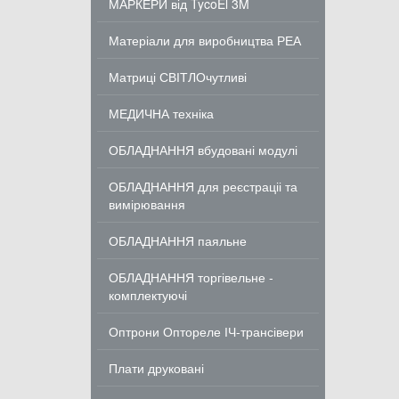
МАРКЕРИ від TycoEl 3M
Матеріали для виробництва РЕА
Матриці СВІТЛОчутливі
МЕДИЧНА техніка
ОБЛАДНАННЯ вбудовані модулі
ОБЛАДНАННЯ для реєстраціі та
вимірювання
ОБЛАДНАННЯ паяльне
ОБЛАДНАННЯ торгівельне -
комплектуючі
Оптрони Оптореле ІЧ-трансівери
Плати друковані