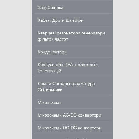
Запобіжники
Кабелі Дроти Шлейфи
Кварцеві резонатори генератори
фільтри частот
Конденсатори
Корпуси для РЕА + елементи
конструкцій
Лампи Сигнальна арматура
Світильники
Мікросхеми
Мікросхеми AC-DC конвертори
Мікросхеми DC-DC конвертори