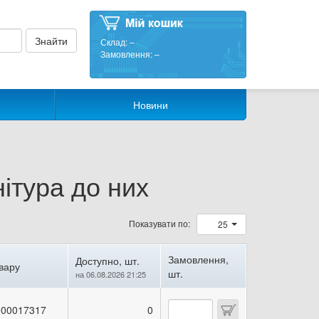
Склад:
–
Замовлення:
–
Новини
ітура до них
Показувати по:
25
Замовлення,
Доступно, шт.
вару
шт.
на 06.08.2026 21:25
00017317
0