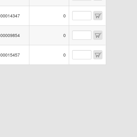
00014347
0
00009854
0
00015457
0