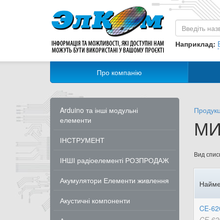
Наприклад:
Про компанію
Arduino та інші модульні
Продукц
елементи
МИ
ІНСТРУМЕНТ
Вид списк
ІНШІ радіоелементі РОЗПРОДАЖ
Акумулятори Елементи живлення
Найме
Акустичні компоненти
CE-62
CE-62