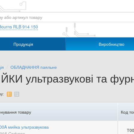
Bourns RLB 914 150
Продукція
Виробництво
ія
ОБЛАДНАННЯ паяльне
ЙКИ ультразвукові та фурн
у:
нування товару
Код то
00A мийка ультразвукова
Т00
00A Codyson