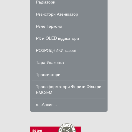
Радіатори
Резистори Атенюатор
Реле Геркони
РК и OLED індикатори
РОЗРЯДНИКИ газові
Тара Упаковка
Транзистори
Трансформатори Ферити Фільтри
EMC/EMI
я...Архив...