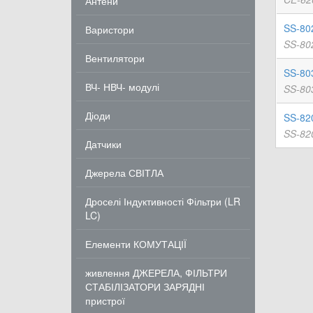
Антени
SS-80
Варистори
SS-802
Вентилятори
SS-80
ВЧ- НВЧ- модулі
SS-803
Діоди
SS-82
SS-820
Датчики
Джерела СВІТЛА
Дроселі Індуктивності Фільтри (LR
LC)
Елементи КОМУТАЦІЇ
живлення ДЖЕРЕЛА, ФІЛЬТРИ
СТАБІЛІЗАТОРИ ЗАРЯДНІ
пристрої