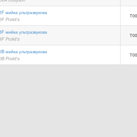
2F мийка ультразвукова
Т00
F Prokit's
3F мийка ультразвукова
Т00
F Prokit's
0B мийка ультразвукова
Т00
B Prokit's