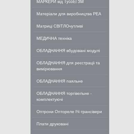
МАРКЕРИ від TycoEl 3M
Матеріали для виробництва РЕА
Матриці СВІТЛОчутливі
МЕДИЧНА техніка
ОБЛАДНАННЯ вбудовані модулі
ОБЛАДНАННЯ для реєстраціі та
вимірювання
ОБЛАДНАННЯ паяльне
ОБЛАДНАННЯ торгівельне -
комплектуючі
Оптрони Оптореле ІЧ-трансівери
Плати друковані