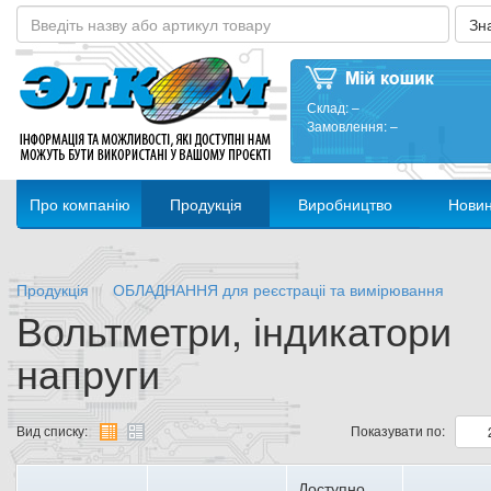
Склад:
–
Замовлення:
–
Про компанію
Продукція
Виробництво
Нови
Продукція
ОБЛАДНАННЯ для реєстраціі та вимірювання
Вольтметри, індикатори
напруги
Вид списку:
Показувати по:
Доступно,