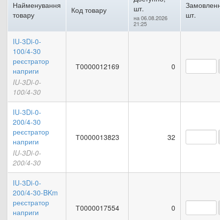
Найменування
Замовленн
шт.
Код товару
товару
шт.
на 06.08.2026
21:25
IU-3Di-0-
100/4-30
реєстратор
Т0000012169
0
наприги
IU-3Di-0-
100/4-30
IU-3Di-0-
200/4-30
реєстратор
Т0000013823
32
наприги
IU-3Di-0-
200/4-30
IU-3Di-0-
200/4-30-BKm
реєстратор
Т0000017554
0
наприги