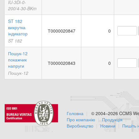
IU-3Di-0-
200/4-30-BKm
ST 182
викрутка
Т0000020847
0
індикатор
ST 182
Пошук-12
покажчик
Т0000020843
0
напруги
Пошук-12
Головна
© 2004–2026 CCMS Web
Про компанію
Продукція
Виробництво
Новини
Пишіть 