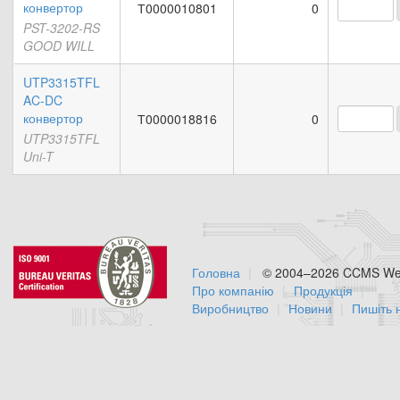
конвертор
Т0000010801
0
PST-3202-RS
GOOD WILL
UTP3315TFL
AC-DC
конвертор
Т0000018816
0
UTP3315TFL
Uni-T
Головна
© 2004–2026 CCMS Web
Про компанію
Продукція
Виробництво
Новини
Пишіть 