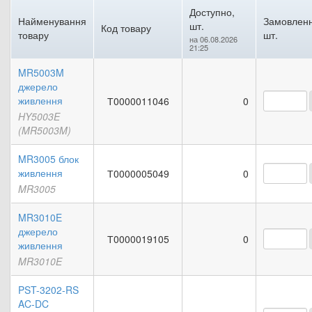
Доступно,
Найменування
Замовленн
шт.
Код товару
товару
шт.
на 06.08.2026
21:25
MR5003M
джерело
живлення
Т0000011046
0
HY5003E
(MR5003M)
MR3005 блок
живлення
Т0000005049
0
MR3005
MR3010E
джерело
Т0000019105
0
живлення
MR3010E
PST-3202-RS
AC-DC