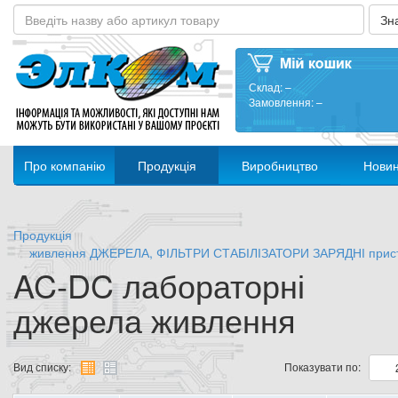
Склад:
–
Замовлення:
–
Про компанію
Продукція
Виробництво
Нови
Продукція
живлення ДЖЕРЕЛА, ФІЛЬТРИ СТАБІЛІЗАТОРИ ЗАРЯДНІ прис
AC-DC лабораторні
джерела живлення
Вид списку:
Показувати по: