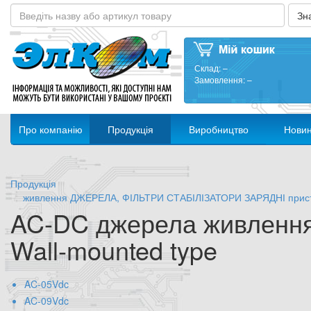
Склад:
–
Замовлення:
–
Про компанію
Продукція
Виробництво
Нови
Продукція
живлення ДЖЕРЕЛА, ФІЛЬТРИ СТАБІЛІЗАТОРИ ЗАРЯДНІ прис
AC-DC джерела живленн
Wall-mounted type
AC-05Vdc
AC-09Vdc