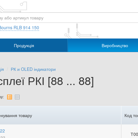
Bourns RLB 914 150
Продукція
Виробництво
ія
РК и OLED індикатори
плеї РКІ [88 ... 88]
у:
нування товару
Код то
122
Т00
122