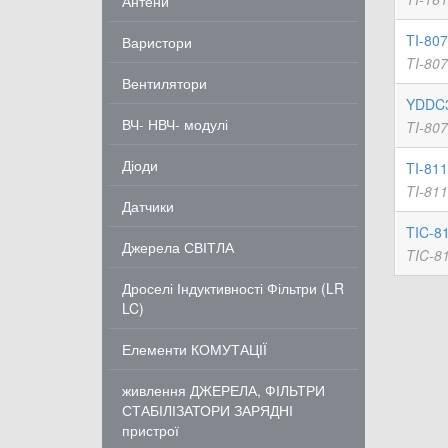
Антени
TI-80
Варистори
TI-80
Вентилятори
YDDC3
ВЧ- НВЧ- модулі
TI-80
Діоди
TI-81
TI-81
Датчики
TIC-81
Джерела СВІТЛА
TIC-8
Дроселі Індуктивності Фільтри (LR
LC)
Елементи КОМУТАЦІЇ
живлення ДЖЕРЕЛА, ФІЛЬТРИ
СТАБІЛІЗАТОРИ ЗАРЯДНІ
пристрої