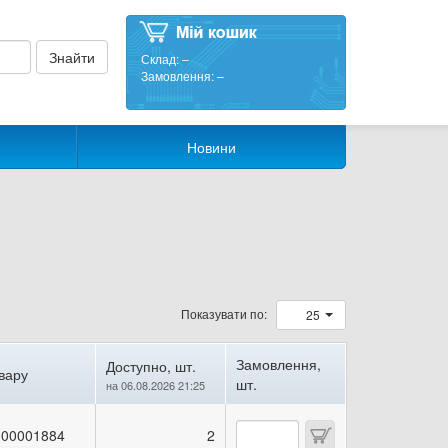
Склад:
–
Замовлення:
–
Новини
Показувати по:
25
Замовлення,
Доступно, шт.
вару
шт.
на 06.08.2026 21:25
00001884
2