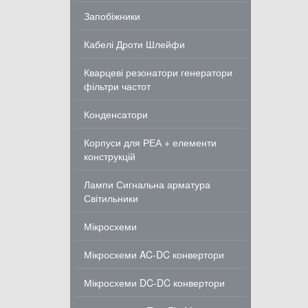
Запобіжники
Кабелі Дроти Шлейфи
Кварцеві резонатори генератори
фільтри частот
Конденсатори
Корпуси для РЕА + елементи
конструкцій
Лампи Сигнальна арматура
Світильники
Мікросхеми
Мікросхеми AC-DC конвертори
Мікросхеми DC-DC конвертори