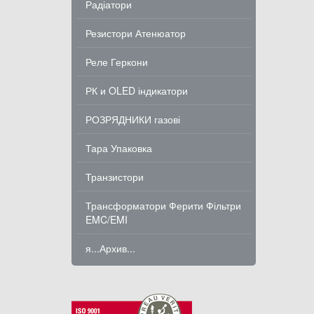
Радіатори
Резистори Атенюатор
Реле Геркони
РК и OLED індикатори
РОЗРЯДНИКИ газові
Тара Упаковка
Транзистори
Трансформатори Ферити Фільтри
EMC/EMI
я...Архив...