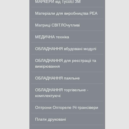
МАРКЕРИ від TycoEl 3M
Матеріали для виробництва РЕА
Матриці СВІТЛОчутливі
МЕДИЧНА техніка
ОБЛАДНАННЯ вбудовані модулі
ОБЛАДНАННЯ для реєстраціі та
вимірювання
ОБЛАДНАННЯ паяльне
ОБЛАДНАННЯ торгівельне -
комплектуючі
Оптрони Оптореле ІЧ-трансівери
Плати друковані