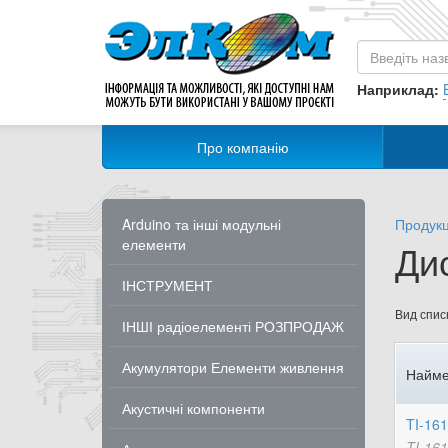
Наприклад:
Про компанію
Arduino та інші модульні
Продукц
елементи
Дис
ІНСТРУМЕНТ
Вид списк
ІНШІ радіоелементі РОЗПРОДАЖ
Акумулятори Елементи живлення
Найме
Акустичні компоненти
TI-16
TI-16