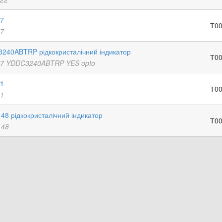
77
Т00
77
240ABTRP рідкокристалічний індикатор
Т00
77 YDDC3240ABTRP YES opto
11
Т00
11
48 рідкокристалічний індикатор
Т00
148