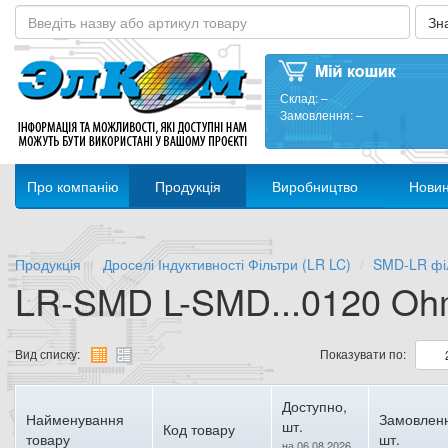
Склад:
–
Замовлення:
–
Про компанію
Продукція
Виробництво
Нови
Продукція
Дроселі Індуктивності Фільтри (LR LC)
SMD-LR фі
LR-SMD L-SMD...0120 O
Вид списку:
Показувати по:
Доступно,
Найменування
Замовлен
шт.
Код товару
товару
шт.
на 06.08.2026