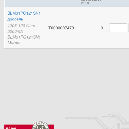
21:25
BLM31PG121SN1
дросель
1206-120 Ohm
Т0000007479
0
3000mA
BLM31PG121SN1
Murata