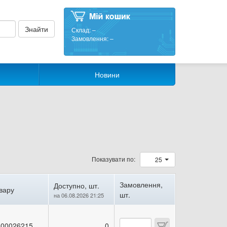
Склад:
–
Замовлення:
–
Новини
Показувати по:
25
Замовлення,
Доступно, шт.
вару
шт.
на 06.08.2026 21:25
00026215
0