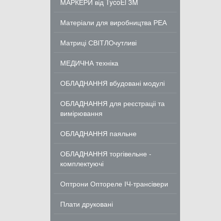
МАРКЕРИ від TycoEl 3M
Матеріали для виробництва РЕА
Матриці СВІТЛОчутливі
МЕДИЧНА техніка
ОБЛАДНАННЯ вбудовані модулі
ОБЛАДНАННЯ для реєстраціі та
вимірювання
ОБЛАДНАННЯ паяльне
ОБЛАДНАННЯ торгівельне -
комплектуючі
Оптрони Оптореле ІЧ-трансівери
Плати друковані