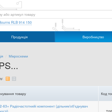
Bourns RLB 914 150
Продукція
Виробництво
ія
Мікросхеми
PS...
у:
нування товару
Код то
-63+ Радіочастотнийі компонент (дільник/об'єднувач
ості)
Т00