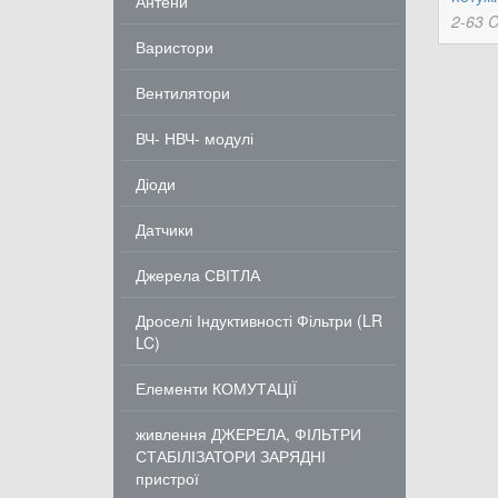
Антени
2-63 C
Варистори
Вентилятори
ВЧ- НВЧ- модулі
Діоди
Датчики
Джерела СВІТЛА
Дроселі Індуктивності Фільтри (LR
LC)
Елементи КОМУТАЦІЇ
живлення ДЖЕРЕЛА, ФІЛЬТРИ
СТАБІЛІЗАТОРИ ЗАРЯДНІ
пристрої