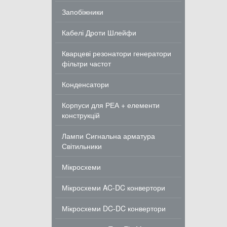
Запобіжники
Кабелі Дроти Шлейфи
Кварцеві резонатори генератори
фільтри частот
Конденсатори
Корпуси для РЕА + елементи
конструкцій
Лампи Сигнальна арматура
Світильники
Мікросхеми
Мікросхеми AC-DC конвертори
Мікросхеми DC-DC конвертори