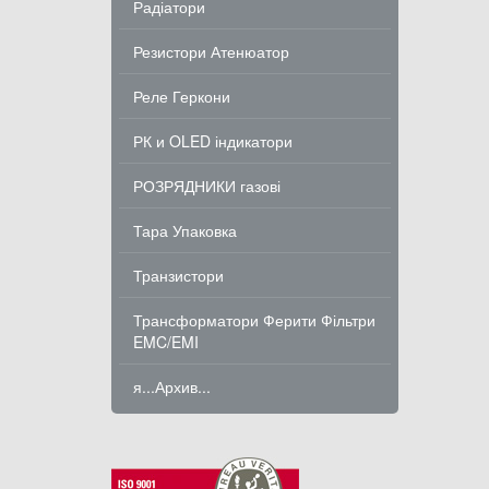
Радіатори
Резистори Атенюатор
Реле Геркони
РК и OLED індикатори
РОЗРЯДНИКИ газові
Тара Упаковка
Транзистори
Трансформатори Ферити Фільтри
EMC/EMI
я...Архив...