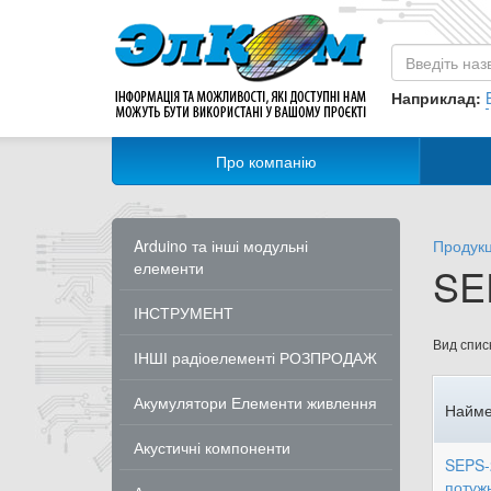
Наприклад:
Про компанію
Arduino та інші модульні
Продукц
елементи
SE
ІНСТРУМЕНТ
Вид списк
ІНШІ радіоелементі РОЗПРОДАЖ
Акумулятори Елементи живлення
Найме
Акустичні компоненти
SEPS-2
потужн