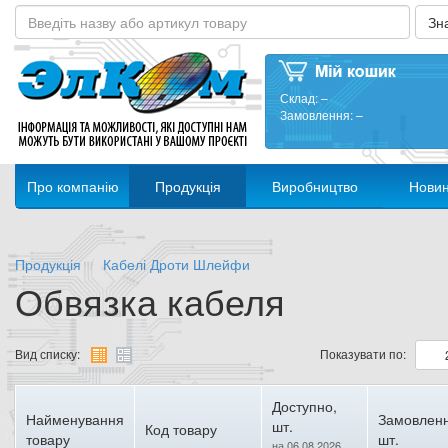
Склад:
–
Замовлення:
–
Про компанію
Продукція
Виробництво
Нови
Продукція
Кабелі Дроти Шлейфи
Обвязка кабеля
Вид списку:
Показувати по:
Доступно,
Найменування
Замовленн
шт.
Код товару
товару
шт.
на 06.08.2026