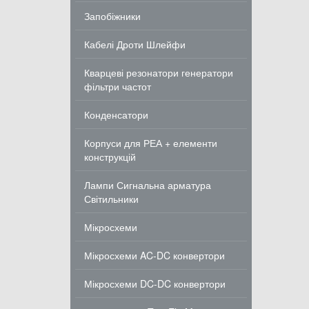
Запобіжники
Кабелі Дроти Шлейфи
Кварцеві резонатори генератори
фільтри частот
Конденсатори
Корпуси для РЕА + елементи
конструкцій
Лампи Сигнальна арматура
Світильники
Мікросхеми
Мікросхеми AC-DC конвертори
Мікросхеми DC-DC конвертори