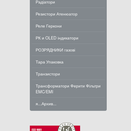
Радіатори
Резистори Атенюатор
Реле Геркони
РК и OLED індикатори
РОЗРЯДНИКИ газові
Тара Упаковка
Транзистори
Трансформатори Ферити Фільтри
EMC/EMI
я...Архив...