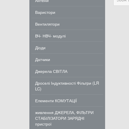
Антени
Варистори
Вентилятори
ВЧ- НВЧ- модулі
Діоди
Датчики
Джерела СВІТЛА
Дроселі Індуктивності Фільтри (LR
LC)
Елементи КОМУТАЦІЇ
живлення ДЖЕРЕЛА, ФІЛЬТРИ
СТАБІЛІЗАТОРИ ЗАРЯДНІ
пристрої