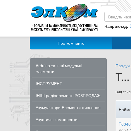
Наприклад:
Про компанію
Arduino та інші модульні
Продукц
елементи
T.
ІНСТРУМЕНТ
Вид списк
ІНШІ радіоелементі РОЗПРОДАЖ
Акумулятори Елементи живлення
Найме
Акустичні компоненти
T6040
500A 