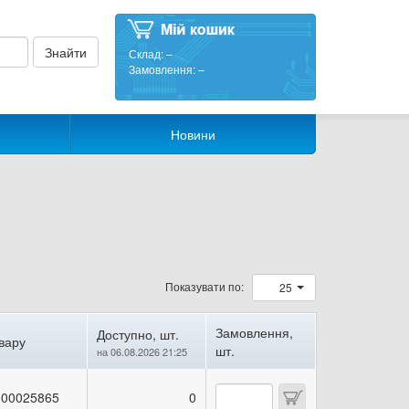
Склад:
–
Замовлення:
–
Новини
Показувати по:
25
Замовлення,
Доступно, шт.
вару
шт.
на 06.08.2026 21:25
00025865
0