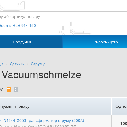
Bourns RLB 914 150
Продукція
Виробництво
ія
Датчики
Струму
.. Vacuumschmelze
у:
нування товару
Код то
4-N4644-X053 трансформатор струму (500A)
Т00
T60404-N4644-X053 VACUUMSCHMELZE