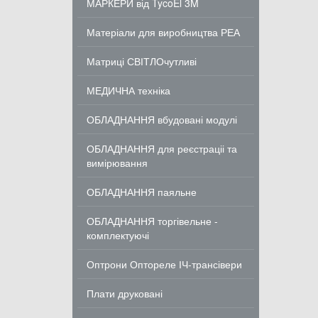
МАРКЕРИ від TycoEl 3M
Матеріали для виробництва РЕА
Матриці СВІТЛОчутливі
МЕДИЧНА техніка
ОБЛАДНАННЯ вбудовані модулі
ОБЛАДНАННЯ для реєстраціі та
вимірювання
ОБЛАДНАННЯ паяльне
ОБЛАДНАННЯ торгівельне -
комплектуючі
Оптрони Оптореле ІЧ-трансівери
Плати друковані