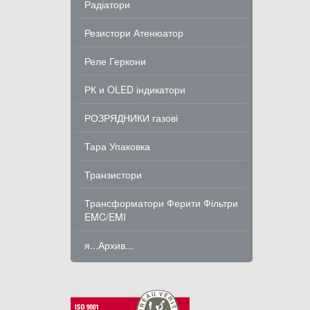
Радіатори
Резистори Атенюатор
Реле Геркони
РК и OLED індикатори
РОЗРЯДНИКИ газові
Тара Упаковка
Транзистори
Трансформатори Ферити Фільтри
EMC/EMI
я...Архив...