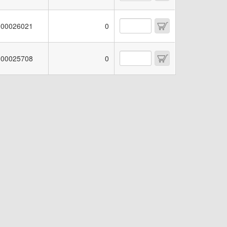
00026021
0
00025708
0