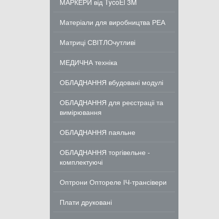
МАРКЕРИ від TycoEl 3M
Матеріали для виробництва РЕА
Матриці СВІТЛОчутливі
МЕДИЧНА техніка
ОБЛАДНАННЯ вбудовані модулі
ОБЛАДНАННЯ для реєстраціі та
вимірювання
ОБЛАДНАННЯ паяльне
ОБЛАДНАННЯ торгівельне -
комплектуючі
Оптрони Оптореле ІЧ-трансівери
Плати друковані