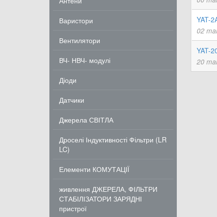
Антени
YAT-2
Варистори
02 ma
Вентилятори
YAT-2
ВЧ- НВЧ- модулі
20 ma
Діоди
Датчики
Джерела СВІТЛА
Дроселі Індуктивності Фільтри (LR
LC)
Елементи КОМУТАЦІЇ
живлення ДЖЕРЕЛА, ФІЛЬТРИ
СТАБІЛІЗАТОРИ ЗАРЯДНІ
пристрої