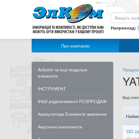
Наприклад:
Про компанію
Arduino та інші модульні
Продукц
елементи
YAT
ІНСТРУМЕНТ
Вид списк
ІНШІ радіоелементі РОЗПРОДАЖ
Акумулятори Елементи живлення
Найме
Акустичні компоненти
YAT-0
00 ma