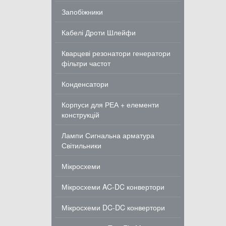
Запобіжники
Кабелі Дроти Шлейфи
Кварцеві резонатори генератори
фільтри частот
Конденсатори
Корпуси для РЕА + елементи
конструкцій
Лампи Сигнальна арматура
Світильники
Мікросхеми
Мікросхеми AC-DC конвертори
Мікросхеми DC-DC конвертори