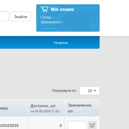
Склад:
–
Замовлення:
–
Новини
Показувати по:
25
Замовлення,
Доступно, шт.
вару
шт.
на 06.08.2026 21:25
00025635
0