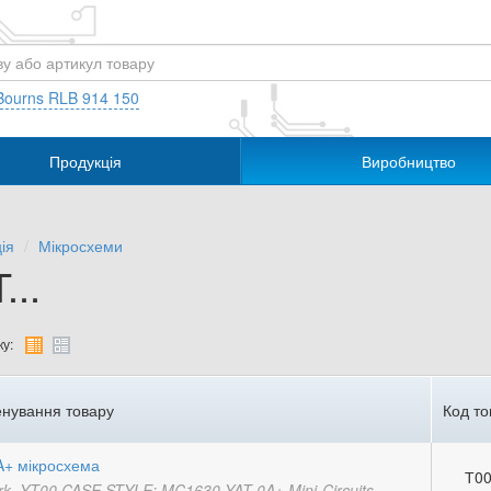
Bourns RLB 914 150
Продукція
Виробництво
ія
Мікросхеми
...
у:
нування товару
Код то
A+ мікросхема
Т00
rk_YT00 CASE STYLE: MC1630 YAT-0A+ Mini-Circuits