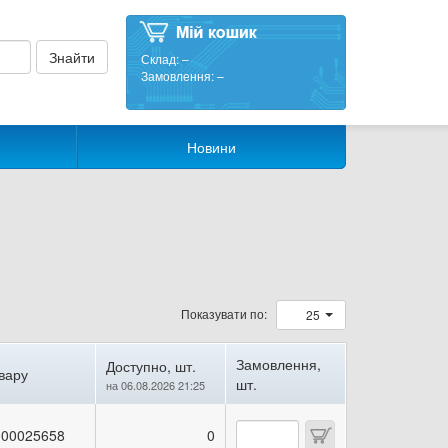
Склад:
–
Замовлення:
–
Новини
Показувати по:
25
Замовлення,
Доступно, шт.
вару
шт.
на 06.08.2026 21:25
00025658
0