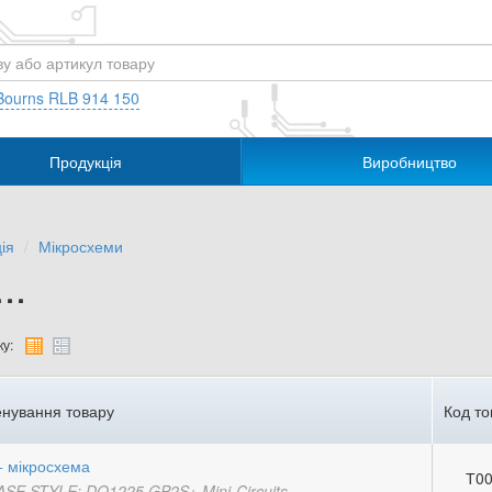
Bourns RLB 914 150
Продукція
Виробництво
ія
Мікросхеми
..
у:
нування товару
Код то
 мікросхема
Т00
ASE STYLE: DQ1225 GP2S+ Mini-Circuits