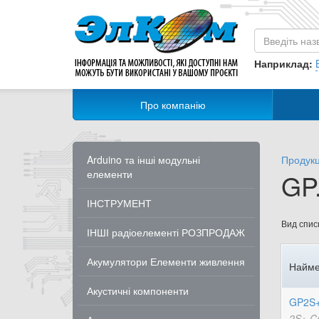
Наприклад:
Про компанію
Arduino та інші модульні
Продукц
елементи
GP.
ІНСТРУМЕНТ
Вид списк
ІНШІ радіоелементі РОЗПРОДАЖ
Акумулятори Елементи живлення
Найме
Акустичні компоненти
GP2S+
2S+ C