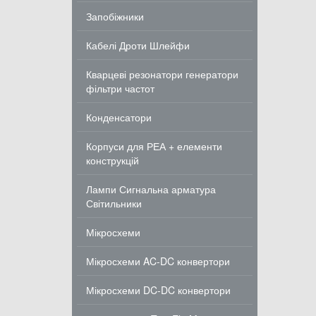
Запобіжники
Кабелі Дроти Шлейфи
Кварцеві резонатори генератори
фільтри частот
Конденсатори
Корпуси для РЕА + елементи
конструкцій
Лампи Сигнальна арматура
Світильники
Мікросхеми
Мікросхеми AC-DC конвертори
Мікросхеми DC-DC конвертори