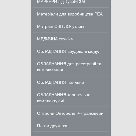
МАРКЕРИ від TycoEl 3M
Матеріали для виробництва РЕА
Матриці СВІТЛОчутливі
МЕДИЧНА техніка
ОБЛАДНАННЯ вбудовані модулі
ОБЛАДНАННЯ для реєстраціі та
вимірювання
ОБЛАДНАННЯ паяльне
ОБЛАДНАННЯ торгівельне -
комплектуючі
Оптрони Оптореле ІЧ-трансівери
Плати друковані