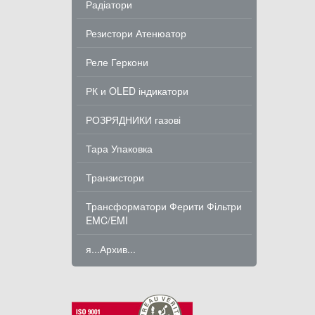
Радіатори
Резистори Атенюатор
Реле Геркони
РК и OLED індикатори
РОЗРЯДНИКИ газові
Тара Упаковка
Транзистори
Трансформатори Ферити Фільтри
EMC/EMI
я...Архив...