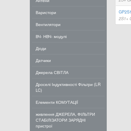
Антени
GP2S1
Варистори
2S1+ 
Вентилятори
ВЧ- НВЧ- модулі
Діоди
Датчики
Джерела СВІТЛА
Дроселі Індуктивності Фільтри (LR
LC)
Елементи КОМУТАЦІЇ
живлення ДЖЕРЕЛА, ФІЛЬТРИ
СТАБІЛІЗАТОРИ ЗАРЯДНІ
пристрої