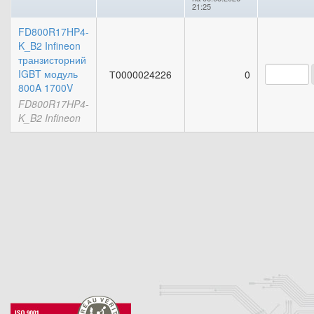
21:25
FD800R17HP4-
K_B2 Infineon
транзисторний
IGBT модуль
Т0000024226
0
800A 1700V
FD800R17HP4-
K_B2 Infineon