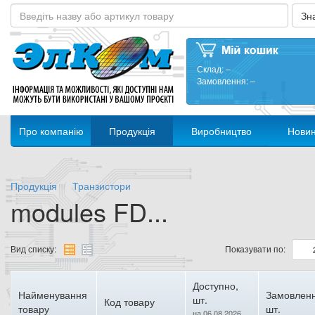
Склад:
–
Замовлення:
–
Про компанію
Продукція
Виробництво
Нови
Продукція
Транзистори
modules FD...
Вид списку:
Показувати по:
Доступно,
Найменування
Замовленн
шт.
Код товару
товару
шт.
на 06.08.2026