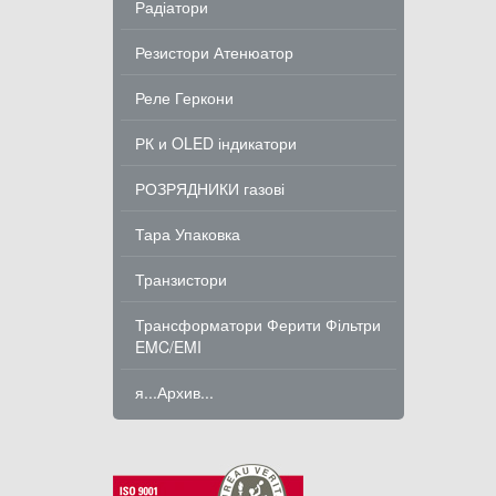
Радіатори
Резистори Атенюатор
Реле Геркони
РК и OLED індикатори
РОЗРЯДНИКИ газові
Тара Упаковка
Транзистори
Трансформатори Ферити Фільтри
EMC/EMI
я...Архив...