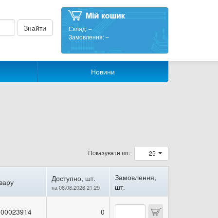
Склад:
–
Замовлення:
–
Новини
Показувати по:
25
Замовлення,
Доступно, шт.
вару
шт.
на 06.08.2026 21:25
00023914
0