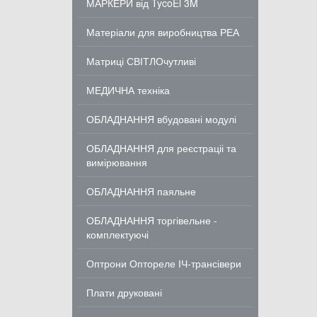
МАРКЕРИ від TycoEl 3M
Матеріали для виробництва РЕА
Матриці СВІТЛОчутливі
МЕДИЧНА техніка
ОБЛАДНАННЯ вбудовані модулі
ОБЛАДНАННЯ для реєстраціі та
вимірювання
ОБЛАДНАННЯ паяльне
ОБЛАДНАННЯ торгівельне -
комплектуючі
Оптрони Оптореле ІЧ-трансівери
Плати друковані