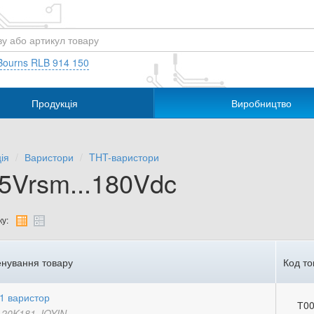
Bourns RLB 914 150
Продукція
Виробництво
ія
Варистори
THT-варистори
15Vrsm...180Vdc
у:
нування товару
Код то
1 варистор
Т00
20K181 JOYIN