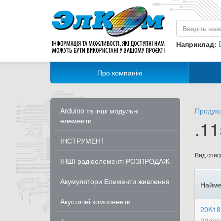
Наприклад:
Про компанію
Arduino та інші модульні
Продукц
елементи
.1
ІНСТРУМЕНТ
Вид списк
ІНШІ радіоелементі РОЗПРОДАЖ
Акумулятори Елементи живлення
Найме
Акустичні компоненти
20K18
20mm 