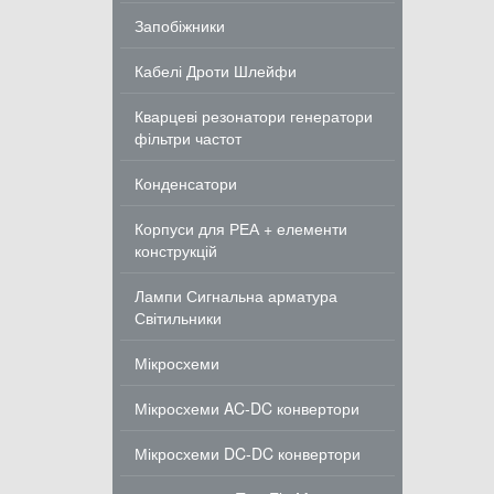
Запобіжники
Кабелі Дроти Шлейфи
Кварцеві резонатори генератори
фільтри частот
Конденсатори
Корпуси для РЕА + елементи
конструкцій
Лампи Сигнальна арматура
Світильники
Мікросхеми
Мікросхеми AC-DC конвертори
Мікросхеми DC-DC конвертори