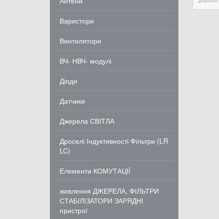
Антени
Варистори
Вентилятори
ВЧ- НВЧ- модулі
Діоди
Датчики
Джерела СВІТЛА
Дроселі Індуктивності Фільтри (LR
LC)
Елементи КОМУТАЦІЇ
живлення ДЖЕРЕЛА, ФІЛЬТРИ
СТАБІЛІЗАТОРИ ЗАРЯДНІ
пристрої