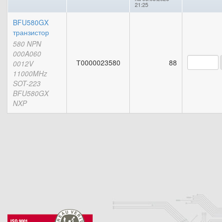
21:25
BFU580GX
транзистор
580 NPN
000A060
Т0000023580
88
0012V
11000MHz
SOT-223
BFU580GX
NXP