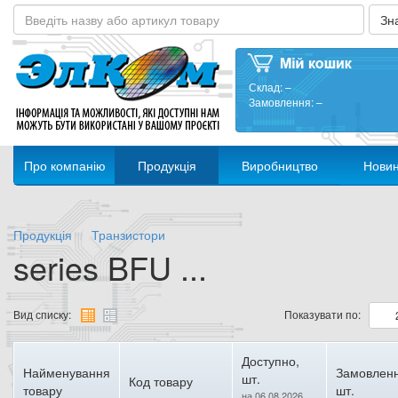
Склад:
–
Замовлення:
–
Про компанію
Продукція
Виробництво
Нови
Продукція
Транзистори
series BFU ...
Вид списку:
Показувати по:
Доступно,
Найменування
Замовленн
шт.
Код товару
товару
шт.
на 06.08.2026